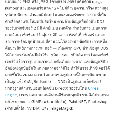
แบบอย่าง PNG หรือ JPEG โครงสร้างไฟล์เริ่มต้นด้วย magic
number และเฮดเดอร์ขนาด 124 ไบต์ที่ระบุความกว้าง ความสูง
รูปแบบพิกเซล จำนวนมิปแมป และเฮดเดอร์ขยาย DX10 ที่เป็น
ตัวเลือกสำหรับโหมดบีบอัดใหม่ ตามด้วยข้อมูลพื้นผิวดิบ DDS
รองรับเท็กซ์เจอร์ 2 มิติ คิวบ์แมป (หกด้านสำหรับการแมปสภาพ
แวดล้อม) เท็กซ์เจอร์โวลุ่ม/3 มิติ และอาร์เรย์เท็กซ์เจอร์ แต่ละ
รายการพร้อมชุดมิปแมปที่คำนวณไว้ล่วงหน้า ข้อดีประการหนึ่ง
คือประสิทธิภาพการเรนเดอร์ — เนื่องจาก GPU อ่านข้อมูล DDS
ได้โดยตรงโดยไม่มีค่าใช้จ่ายในการคลายบีบอัด การโหลดเท็กซ์
เจอร์จึงเร็วกว่ารูปแบบภาพแบบดั้งเดิมอย่างมาก และข้อมูลที่บีบ
อัดยังคงถูกบีบอัดในหน่วยความจำวิดีโอ ทำให้บรรจุเท็กซ์เจอร์ได้
มากขึ้นใน VRAM ความโดดเด่นของรูปแบบนี้ในการพัฒนาเกม
เป็นจุดแข็งสำคัญอีกประการ — DDS เป็นรูปแบบเท็กซ์เจอร์
มาตรฐานสำหรับแอปพลิเคชัน DirectX รองรับโดย
Unreal
Engine
, Unity และเกมเอนจินบนพีซีแทบทุกตัว รวมถึงโปรแกรม
แก้ไขภาพอย่าง GIMP (พร้อมปลั๊กอิน), Paint.NET, Photoshop
(ผ่านปลั๊กอิน NVIDIA) และ ImageMagick