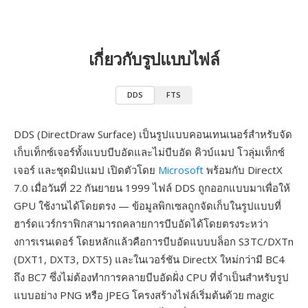
เกี่ยวกับรูปแบบไฟล์
DDS
FTS
DDS (DirectDraw Surface) เป็นรูปแบบคอนเทนเนอร์สำหรับจัด
เก็บเท็กซ์เจอร์ทั้งแบบบีบอัดและไม่บีบอัด คิวบ์แมป โวลุ่มเท็กซ์
เจอร์ และชุดมิปแมป เปิดตัวโดย
Microsoft
พร้อมกับ DirectX
7.0 เมื่อวันที่ 22 กันยายน 1999 ไฟล์ DDS ถูกออกแบบมาเพื่อให้
GPU ใช้งานได้โดยตรง — ข้อมูลพิกเซลถูกจัดเก็บในรูปแบบที่
ฮาร์ดแวร์กราฟิกสามารถคลายการบีบอัดได้โดยตรงระหว่า
งการเรนเดอร์ โดยหลักแล้วคือการบีบอัดแบบบล็อก S3TC/DXTn
(DXT1, DXT3, DXT5) และในเวอร์ชัน DirectX ใหม่กว่ามี BC4
ถึง BC7 ซึ่งไม่ต้องทำการคลายบีบอัดฝั่ง CPU ที่จำเป็นสำหรับรูป
แบบอย่าง PNG หรือ JPEG โครงสร้างไฟล์เริ่มต้นด้วย magic