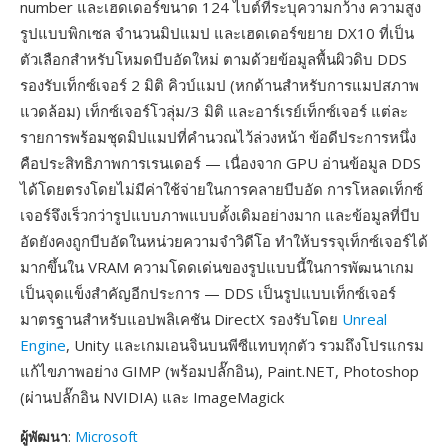
number และเฮดเดอร์ขนาด 124 ไบต์ที่ระบุความกว้าง ความสูง
รูปแบบพิกเซล จำนวนมิปแมป และเฮดเดอร์ขยาย DX10 ที่เป็น
ตัวเลือกสำหรับโหมดบีบอัดใหม่ ตามด้วยข้อมูลพื้นผิวดิบ DDS
รองรับเท็กซ์เจอร์ 2 มิติ คิวบ์แมป (หกด้านสำหรับการแมปสภาพ
แวดล้อม) เท็กซ์เจอร์โวลุ่ม/3 มิติ และอาร์เรย์เท็กซ์เจอร์ แต่ละ
รายการพร้อมชุดมิปแมปที่คำนวณไว้ล่วงหน้า ข้อดีประการหนึ่ง
คือประสิทธิภาพการเรนเดอร์ — เนื่องจาก GPU อ่านข้อมูล DDS
ได้โดยตรงโดยไม่มีค่าใช้จ่ายในการคลายบีบอัด การโหลดเท็กซ์
เจอร์จึงเร็วกว่ารูปแบบภาพแบบดั้งเดิมอย่างมาก และข้อมูลที่บีบ
อัดยังคงถูกบีบอัดในหน่วยความจำวิดีโอ ทำให้บรรจุเท็กซ์เจอร์ได้
มากขึ้นใน VRAM ความโดดเด่นของรูปแบบนี้ในการพัฒนาเกม
เป็นจุดแข็งสำคัญอีกประการ — DDS เป็นรูปแบบเท็กซ์เจอร์
มาตรฐานสำหรับแอปพลิเคชัน DirectX รองรับโดย
Unreal
Engine
, Unity และเกมเอนจินบนพีซีแทบทุกตัว รวมถึงโปรแกรม
แก้ไขภาพอย่าง GIMP (พร้อมปลั๊กอิน), Paint.NET, Photoshop
(ผ่านปลั๊กอิน NVIDIA) และ ImageMagick
ผู้พัฒนา
:
Microsoft