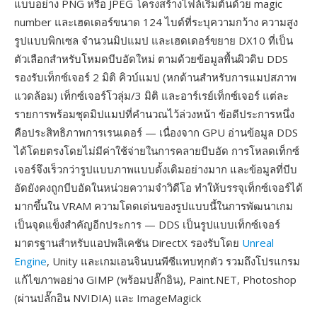
แบบอย่าง PNG หรือ JPEG โครงสร้างไฟล์เริ่มต้นด้วย magic
number และเฮดเดอร์ขนาด 124 ไบต์ที่ระบุความกว้าง ความสูง
รูปแบบพิกเซล จำนวนมิปแมป และเฮดเดอร์ขยาย DX10 ที่เป็น
ตัวเลือกสำหรับโหมดบีบอัดใหม่ ตามด้วยข้อมูลพื้นผิวดิบ DDS
รองรับเท็กซ์เจอร์ 2 มิติ คิวบ์แมป (หกด้านสำหรับการแมปสภาพ
แวดล้อม) เท็กซ์เจอร์โวลุ่ม/3 มิติ และอาร์เรย์เท็กซ์เจอร์ แต่ละ
รายการพร้อมชุดมิปแมปที่คำนวณไว้ล่วงหน้า ข้อดีประการหนึ่ง
คือประสิทธิภาพการเรนเดอร์ — เนื่องจาก GPU อ่านข้อมูล DDS
ได้โดยตรงโดยไม่มีค่าใช้จ่ายในการคลายบีบอัด การโหลดเท็กซ์
เจอร์จึงเร็วกว่ารูปแบบภาพแบบดั้งเดิมอย่างมาก และข้อมูลที่บีบ
อัดยังคงถูกบีบอัดในหน่วยความจำวิดีโอ ทำให้บรรจุเท็กซ์เจอร์ได้
มากขึ้นใน VRAM ความโดดเด่นของรูปแบบนี้ในการพัฒนาเกม
เป็นจุดแข็งสำคัญอีกประการ — DDS เป็นรูปแบบเท็กซ์เจอร์
มาตรฐานสำหรับแอปพลิเคชัน DirectX รองรับโดย
Unreal
Engine
, Unity และเกมเอนจินบนพีซีแทบทุกตัว รวมถึงโปรแกรม
แก้ไขภาพอย่าง GIMP (พร้อมปลั๊กอิน), Paint.NET, Photoshop
(ผ่านปลั๊กอิน NVIDIA) และ ImageMagick