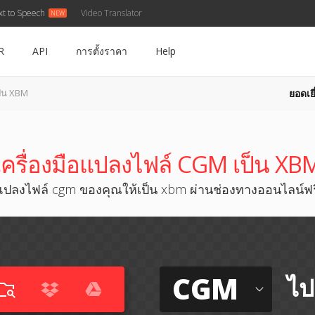
xt to Speech
Video Translator
R
API
การตั้งราคา
Help
ยอดเยี
็น XBM
เครื่องมือแปลงไฟล์ CGM เป็น XB
แปลงไฟล์ cgm ของคุณให้เป็น xbm ผ่านช่องทางออนไลน์ฟร
CGM
ไป