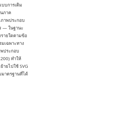
ูปแบบการเติม
ในภาค
ละภาพประกอบ
การ — ในฐานะ
ายรายใดตามข้อ
รรมเฉพาะทาง
ภาพประกอบ
2200) ทำให้
ะย้ายไปใช้ SVG
มมาตรฐานที่ได้