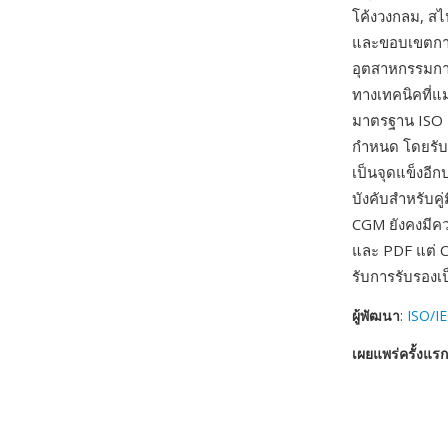
โค้งวงกลม, สไป
และขอบเขตการ
อุตสาหกรรมกา
ทางเทคนิคที่แ
มาตรฐาน ISO 
กำหนด โดยรับ
เป็นจุดแข็งอี
บังคับสำหรับค
CGM ยังคงมีคว
และ PDF แต่ C
รับการรับรองเป
ผู้พัฒนา
:
ISO/IE
เผยแพร่ครั้งแรก