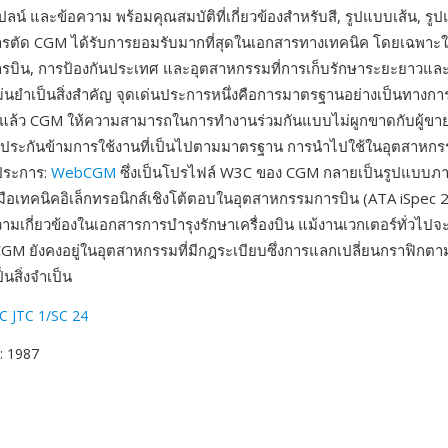
ลน์ และข้อความ พร้อมคุณสมบัติที่เกี่ยวข้องสำหรับสี, รูปแบบเส้น, ร
ตัด CGM ได้รับการยอมรับมากที่สุดในเอกสารทางเทคนิค โดยเฉพาะ
รบิน, การป้องกันประเทศ และอุตสาหกรรมที่การเก็บรักษาระยะยาวแ
ม่นยำเป็นสิ่งสำคัญ จุดเด่นประการหนึ่งคือการมาตรฐานอย่างเป็นทาง
แล้ว CGM ให้ความสามารถในการทำงานร่วมกันแบบไม่ผูกขาดกับผู้ข
ประกันข้ามการใช้งานที่เป็นไปตามมาตรฐาน การนำไปใช้ในอุตสาหก
กประการ:
WebCGM
ซึ่งเป็นโปรไฟล์ W3C ของ CGM กลายเป็นรูปแบบ
ู่มือเทคนิคอิเล็กทรอนิกส์เชิงโต้ตอบในอุตสาหกรรมการบิน (ATA iSpec 
ามเกี่ยวข้องในเอกสารการบำรุงรักษาเครื่องบิน แม้งานเวกเตอร์ทั่วไปจ
GM ยังคงอยู่ในอุตสาหกรรมที่มีกฎระเบียบซึ่งการแลกเปลี่ยนกราฟิกตา
็นสิ่งจำเป็น
C JTC 1/SC 24
: 1987