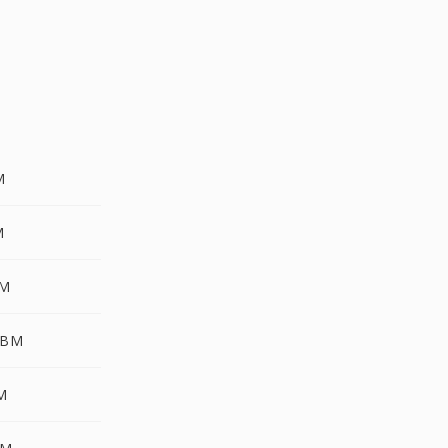
M
M
BM
XBM
BM