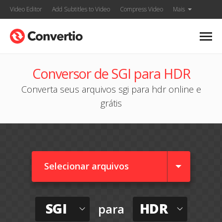
Video Editor
Add Subtitles to Video
Compress Video
Mais
Conversor de SGI para HDR
Converta seus arquivos sgi para hdr online e
grátis
Selecionar arquivos
SGI
HDR
para