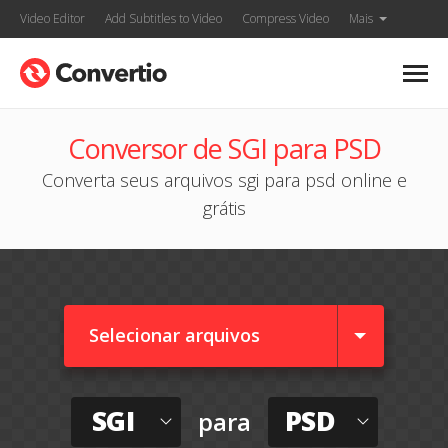
Video Editor
Add Subtitles to Video
Compress Video
Mais
Conversor de SGI para PSD
Converta seus arquivos sgi para psd online e
grátis
Selecionar arquivos
SGI
PSD
para