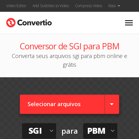
Video Editor
Add Subtitles to Video
Compress Video
Mais
Conversor de SGI para PBM
Converta seus arquivos sgi para pbm online e
grátis
Selecionar arquivos
SGI
PBM
para