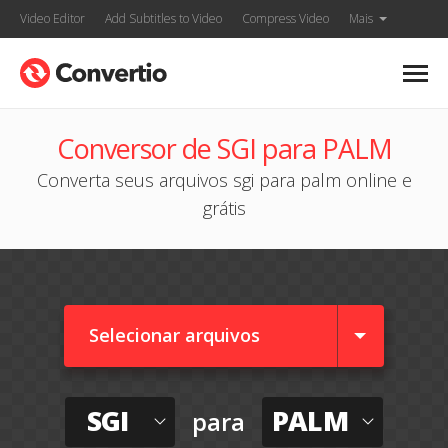
Video Editor
Add Subtitles to Video
Compress Video
Mais
Conversor de SGI para PALM
Converta seus arquivos sgi para palm online e
grátis
Selecionar arquivos
SGI
PALM
para