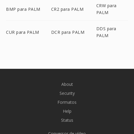
CRW para
BMP para PALM
CR2 para PALM
PALM
DDS para
CUR para PALM
DCR para PALM
PALM
About
Security
Formatos
Help
Status
Conversor de vídeo