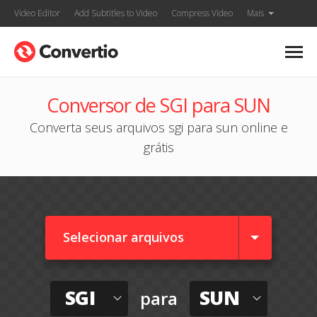
Video Editor
Add Subtitles to Video
Compress Video
Mais
Conversor de SGI para SUN
Converta seus arquivos sgi para sun online e
grátis
Selecionar arquivos
SGI
SUN
para