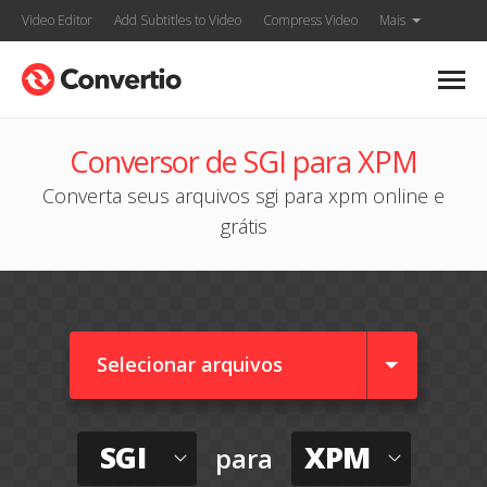
Video Editor
Add Subtitles to Video
Compress Video
Mais
Conversor de SGI para XPM
Converta seus arquivos sgi para xpm online e
grátis
Selecionar arquivos
SGI
XPM
para