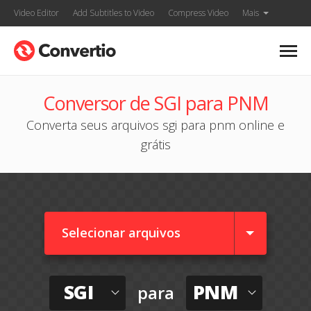
Video Editor
Add Subtitles to Video
Compress Video
Mais
Conversor de SGI para PNM
Converta seus arquivos sgi para pnm online e
grátis
Selecionar arquivos
SGI
PNM
para