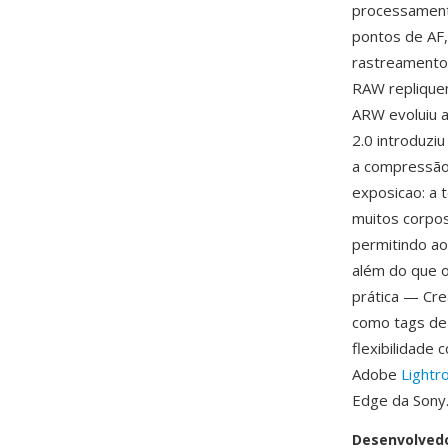
processamento
pontos de AF,
rastreamento
RAW replique
ARW evoluiu a
2.0 introduzi
a compressão 
exposicao: a 
muitos corpo
permitindo ao
além do que o
prática — Cre
como tags de
flexibilidade
Adobe
Light
Edge da Sony
Desenvolved