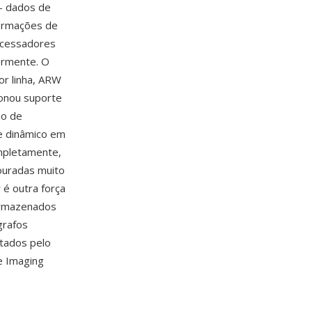
— dados de
formações de
ocessadores
ormente. O
or linha, ARW
ionou suporte
ão de
ce dinâmico em
mpletamente,
ouradas muito
é outra força
 armazenados
grafos
tados pelo
e Imaging