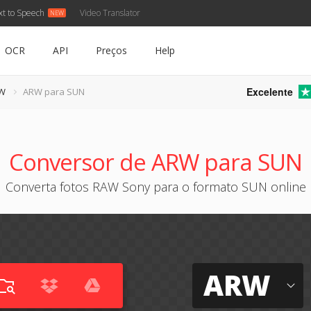
xt to Speech
Video Translator
OCR
API
Preços
Help
Excelente
RW
ARW para SUN
Conversor de ARW para SUN
Converta fotos RAW Sony para o formato SUN online
ARW