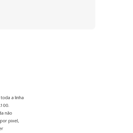
oda a linha
À100.
da não
or pixel,
er