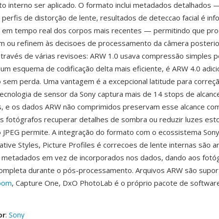
 interno ser aplicado. O formato inclui metadados detalhados 
 perfis de distorção de lente, resultados de deteccao facial é in
 em tempo real dos corpos mais recentes — permitindo que pr
m ou refinem às decisoes de processamento da câmera posteri
través de várias revisoes: ARW 1.0 usava compressão simples p
u um esquema de codificação delta mais eficiente, é ARW 4.0 adic
sem perda. Uma vantagem é a excepcional latitude para correç
tecnologia de sensor da Sony captura mais de 14 stops de alcan
s, e os dados ARW não comprimidos preservam esse alcance co
s fotógrafos recuperar detalhes de sombra ou reduzir luzes est
 JPEG permite. A integração do formato com o ecossistema Sony 
ative Styles, Picture Profiles é correcoes de lente internas são
 metadados em vez de incorporados nos dados, dando aos fotó
 completa durante o pós-processamento. Arquivos ARW são supor
room
, Capture One, DxO PhotoLab é o próprio pacote de softwar
.
or
:
Sony