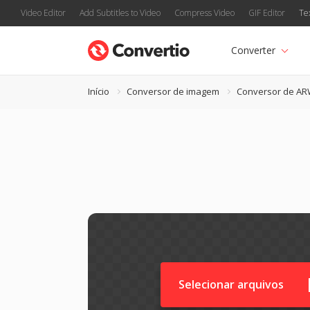
Video Editor
Add Subtitles to Video
Compress Video
GIF Editor
Te
Converter
Início
Conversor de imagem
Conversor de A
Selecionar arquivos