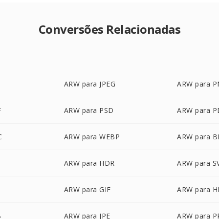
Conversões Relacionadas
ARW para JPEG
ARW para 
F
ARW para PSD
ARW para P
C
ARW para WEBP
ARW para 
ARW para HDR
ARW para S
ARW para GIF
ARW para H
B
ARW para JPE
ARW para 