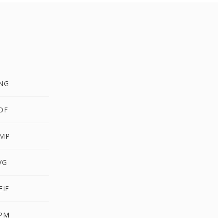
PNG
DF
BMP
VG
EIF
PPM