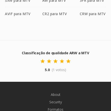
SXW para MTV
AW para MTV
3FR para MTV
AVIF para MTV
CR2 para MTV
CRW para MTV
Classificação de qualidade ARW a MTV
5.0
(1 votos)
About
Security
Formatos