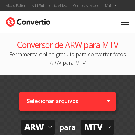
Video Editor
Add Subtitles to Video
Compress Video
Mais
Conversor de ARW para MTV
Ferramenta online gratuita para converter fotos
ARW para MTV
Selecionar arquivos
ARW
MTV
para