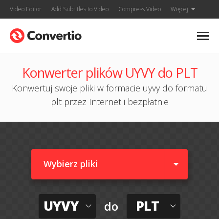
Video Editor
Add Subtitles to Video
Compress Video
Więcej
Konwerter plików UYVY do PLT
Konwertuj swoje pliki w formacie uyvy do formatu
plt przez Internet i bezpłatnie
Wybierz pliki
UYVY
PLT
do