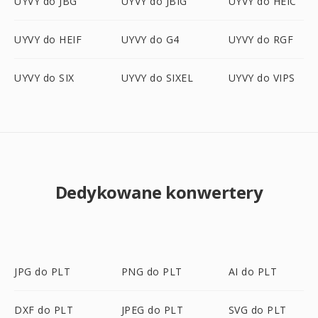
UYVY do JBG
UYVY do JBIG
UYVY do HEIC
UYVY do HEIF
UYVY do G4
UYVY do RGF
UYVY do SIX
UYVY do SIXEL
UYVY do VIPS
Dedykowane konwertery
JPG do PLT
PNG do PLT
AI do PLT
DXF do PLT
JPEG do PLT
SVG do PLT