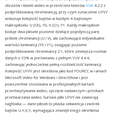
obrazów i klatek wideo w przestrzeni kolorów
YUV
4:2:2 z
podpróbkowaną chrominancją, przy czym oznaczenie UYVY
wskazuje kolejność bajtów w każdym 4-bajtowym
makropikselu: U (Cb), Y0, V (Cr), Y1. Każdy makropiksel
koduje dwa piksele poziome dzielące pojedynczą parę
próbek chrominancji (U i V), ale zachowujące indywidualne
wartości luminancji (Y0 i Y1), osiągając poziome
podpróbkowanie chrominancji 2:1, które zmniejsza rozmiar
danych o 33% w porównaniu z pełnym YUV 4:4:4,
zachowując jednocześnie pełną rozdzielczość luminancji.
Kolejność UYVY jest określona jako kod FOURCC w ramach
Microsoft Video for Windows i DirectShow i jest
powszechnie stosowana w profesjonalnych kartach
przechwytywania wideo, sprzęcie nadawczym i potokach
przetwarzania wideo. Surowe pliki UYVY nie zawierają
nagłówka — dane pikseli to płaska sekwencja czwórek
bajtów U,Y,V,Y, wymagająca zewnętrznego określenia