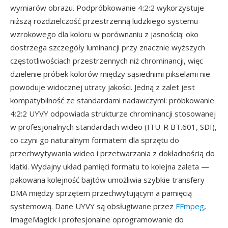
wymiarów obrazu. Podpróbkowanie 4:2:2 wykorzystuje
niższą rozdzielczość przestrzenną ludzkiego systemu
wzrokowego dla koloru w porównaniu z jasnością: oko
dostrzega szczegóły luminancji przy znacznie wyższych
częstotliwościach przestrzennych niż chrominancji, więc
dzielenie próbek kolorów między sąsiednimi pikselami nie
powoduje widocznej utraty jakości. Jedną z zalet jest
kompatybilność ze standardami nadawczymi: próbkowanie
4:2:2 UYVY odpowiada strukturze chrominancji stosowanej
w profesjonalnych standardach wideo (ITU-R BT.601, SDI),
co czyni go naturalnym formatem dla sprzętu do
przechwytywania wideo i przetwarzania z dokładnością do
klatki. Wydajny układ pamięci formatu to kolejna zaleta —
pakowana kolejność bajtów umożliwia szybkie transfery
DMA między sprzętem przechwytującym a pamięcią
systemową. Dane UYVY są obsługiwane przez
FFmpeg
,
ImageMagick i profesjonalne oprogramowanie do