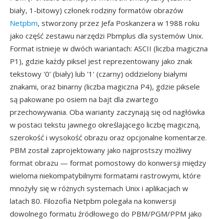
biały, 1-bitowy) członek rodziny formatów obrazów
Netpbm
, stworzony przez Jefa Poskanzera w 1988 roku
jako część zestawu narzędzi Pbmplus dla systemów Unix.
Format istnieje w dwóch wariantach: ASCII (liczba magiczna
P1), gdzie każdy piksel jest reprezentowany jako znak
tekstowy '0' (biały) lub '1' (czarny) oddzielony białymi
znakami, oraz binarny (liczba magiczna P4), gdzie piksele
są pakowane po osiem na bajt dla zwartego
przechowywania. Oba warianty zaczynają się od nagłówka
w postaci tekstu jawnego określającego liczbę magiczną,
szerokość i wysokość obrazu oraz opcjonalne komentarze.
PBM został zaprojektowany jako najprostszy możliwy
format obrazu — format pomostowy do konwersji między
wieloma niekompatybilnymi formatami rastrowymi, które
mnożyły się w różnych systemach Unix i aplikacjach w
latach 80. Filozofia Netpbm polegała na konwersji
dowolnego formatu źródłowego do PBM/PGM/PPM jako