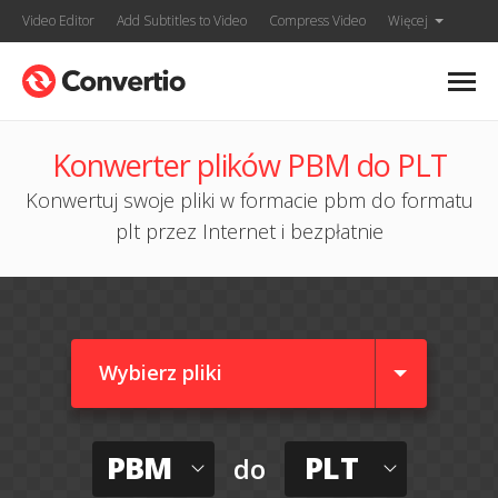
Video Editor
Add Subtitles to Video
Compress Video
Więcej
Konwerter plików PBM do PLT
Konwertuj swoje pliki w formacie pbm do formatu
plt przez Internet i bezpłatnie
Wybierz pliki
PBM
PLT
do