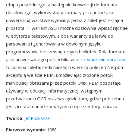
etapu pośredniego, a następnie konwersji do formatu
docelowego, wykorzystując formaty przenośne jako
uniwersalną warstwę wymiany. Jedną z zalet jest skrajna
prostota — wariant ASCII można dosłownie wpisać ręcznie
w edytorze tekstowym, a oba warianty są łatwe do
parsowania i generowania w dowolnym języku
programowania bez zewnętrznych bibliotek. Rola formatu
jako uniwersalnego pośrednika w
przetwarzaniu obrazów
to kolejna zaleta: setki narzędzi wiersza poleceń Netpbm
akceptują wejście PBM, umożliwiając złożone potoki
manipulacji obrazami przez potoki Unix. PBM pozostaje
używany w edukacji informatycznej, wstępnym
przetwarzaniu OCR oraz wszędzie tam, gdzie potrzebna
jest prosta monochromatyczna reprezentacja obrazu.
Twórca
:
Jef Poskanzer
Pierwsze wydanie
: 1988