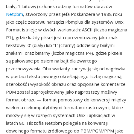
biały, 1-bitowy) członek rodziny formatów obrazów
Netpbm
, stworzony przez Jefa Poskanzera w 1988 roku
jako część zestawu narzędzi Pbmplus dla systemów Unix.
Format istnieje w dwóch wariantach: ASCII (liczba magiczna
P1), gdzie każdy piksel jest reprezentowany jako znak
tekstowy '0' (biały) lub '1' (czarny) oddzielony białymi
znakami, oraz binarny (liczba magiczna P4), gdzie piksele
są pakowane po osiem na bajt dla zwartego
przechowywania. Oba warianty zaczynają się od nagłówka
w postaci tekstu jawnego określającego liczbę magiczną,
szerokość i wysokość obrazu oraz opcjonalne komentarze.
PBM został zaprojektowany jako najprostszy możliwy
format obrazu — format pomostowy do konwersji między
wieloma niekompatybilnymi formatami rastrowymi, które
mnożyły się w różnych systemach Unix i aplikacjach w
latach 80. Filozofia Netpbm polegała na konwersji
dowolnego formatu źródłowego do PBM/PGM/PPM jako