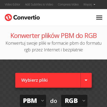
Video Editor
Add Subtitles to Video
Compress Video
Więcej
Konwerter plików PBM do RGB
Konwertuj swoje pliki w formacie pbm do formatu
rgb przez Internet i bezpłatnie
Wybierz pliki
PBM
RGB
do