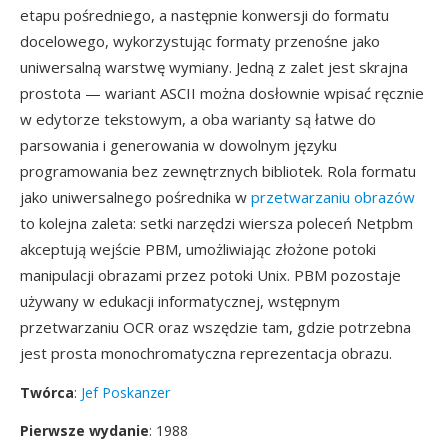
etapu pośredniego, a następnie konwersji do formatu
docelowego, wykorzystując formaty przenośne jako
uniwersalną warstwę wymiany. Jedną z zalet jest skrajna
prostota — wariant ASCII można dosłownie wpisać ręcznie
w edytorze tekstowym, a oba warianty są łatwe do
parsowania i generowania w dowolnym języku
programowania bez zewnętrznych bibliotek. Rola formatu
jako uniwersalnego pośrednika w
przetwarzaniu obrazów
to kolejna zaleta: setki narzędzi wiersza poleceń Netpbm
akceptują wejście PBM, umożliwiając złożone potoki
manipulacji obrazami przez potoki Unix. PBM pozostaje
używany w edukacji informatycznej, wstępnym
przetwarzaniu OCR oraz wszędzie tam, gdzie potrzebna
jest prosta monochromatyczna reprezentacja obrazu.
Twórca
:
Jef Poskanzer
Pierwsze wydanie
: 1988