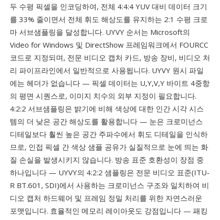
두 수평 픽셀을 인코딩하여, 전체 4:4:4 YUV 대비 데이터 크기
를 33% 줄이면서 전체 휘도 해상도를 유지하는 2:1 수평 크로
마 서브샘플링을 달성합니다. UYVY 순서는 Microsoft의
Video for Windows 및 DirectShow 프레임워크에서 FOURCC
코드로 지정되며, 전문 비디오 캡처 카드, 방송 장비, 비디오 처
리 파이프라인에서 일반적으로 사용됩니다. UYVY 원시 파일
에는 헤더가 없습니다 — 픽셀 데이터는 U,Y,V,Y 바이트 4중항
의 평면 시퀀스로, 이미지 치수의 외부 지정이 필요합니다.
4:2:2 서브샘플링은 밝기에 비해 색상에 대한 인간 시각 시스
템의 더 낮은 공간 해상도를 활용합니다 — 눈은 크로미넌스
디테일보다 훨씬 높은 공간 주파수에서 휘도 디테일을 인식하
므로, 인접 픽셀 간 색상 샘플 공유가 실질적으로 눈에 띄는 화
질 손실을 발생시키지 않습니다. 방송 표준 호환성이 장점 중
하나입니다 — UYVY의 4:2:2 샘플링은 전문 비디오 표준(ITU-
R BT.601, SDI)에서 사용하는 크로미넌스 구조와 일치하여 비
디오 캡처 하드웨어 및 프레임 정밀 처리를 위한 자연스러운
포맷입니다. 효율적인 메모리 레이아웃도 강점입니다 — 패킹