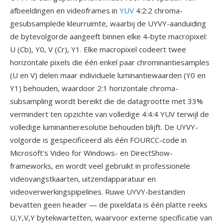
afbeeldingen en videoframes in
YUV
4:2:2 chroma-
gesubsamplede kleurruimte, waarbij de UYVY-aanduiding
de bytevolgorde aangeeft binnen elke 4-byte macropixel:
U (Cb), Y0, V (Cr), Y1. Elke macropixel codeert twee
horizontale pixels die één enkel paar chrominantiesamples
(U en V) delen maar individuele luminantiewaarden (Y0 en
Y1) behouden, waardoor 2:1 horizontale chroma-
subsampling wordt bereikt die de datagrootte met 33%
vermindert ten opzichte van volledige 4:4:4 YUV terwijl de
volledige luminantieresolutie behouden blijft. De UYVY-
volgorde is gespecificeerd als één FOURCC-code in
Microsoft's Video for Windows- en DirectShow-
frameworks, en wordt veel gebruikt in professionele
videovangstkaarten, uitzendapparatuur en
videoverwerkingspipelines. Ruwe UYVY-bestanden
bevatten geen header — de pixeldata is één platte reeks
U,Y,V,Y bytekwartetten, waarvoor externe specificatie van