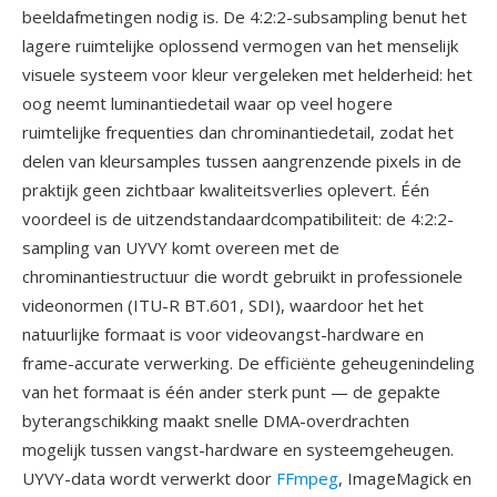
beeldafmetingen nodig is. De 4:2:2-subsampling benut het
lagere ruimtelijke oplossend vermogen van het menselijk
visuele systeem voor kleur vergeleken met helderheid: het
oog neemt luminantiedetail waar op veel hogere
ruimtelijke frequenties dan chrominantiedetail, zodat het
delen van kleursamples tussen aangrenzende pixels in de
praktijk geen zichtbaar kwaliteitsverlies oplevert. Één
voordeel is de uitzendstandaardcompatibiliteit: de 4:2:2-
sampling van UYVY komt overeen met de
chrominantiestructuur die wordt gebruikt in professionele
videonormen (ITU-R BT.601, SDI), waardoor het het
natuurlijke formaat is voor videovangst-hardware en
frame-accurate verwerking. De efficiënte geheugenindeling
van het formaat is één ander sterk punt — de gepakte
byterangschikking maakt snelle DMA-overdrachten
mogelijk tussen vangst-hardware en systeemgeheugen.
UYVY-data wordt verwerkt door
FFmpeg
, ImageMagick en