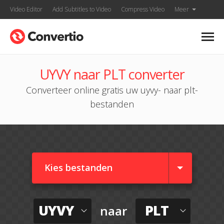
Video Editor
Add Subtitles to Video
Compress Video
Meer
UYVY naar PLT converter
Converteer online gratis uw uyvy- naar plt-
bestanden
Kies bestanden
UYVY
PLT
naar