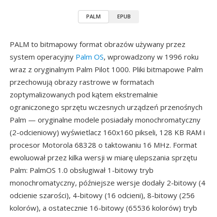
PALM
EPUB
PALM to bitmapowy format obrazów używany przez
system operacyjny
Palm OS
, wprowadzony w 1996 roku
wraz z oryginalnym Palm Pilot 1000. Pliki bitmapowe Palm
przechowują obrazy rastrowe w formatach
zoptymalizowanych pod kątem ekstremalnie
ograniczonego sprzętu wczesnych urządzeń przenośnych
Palm — oryginalne modele posiadały monochromatyczny
(2-odcieniowy) wyświetlacz 160x160 pikseli, 128 KB RAM i
procesor Motorola 68328 o taktowaniu 16 MHz. Format
ewoluował przez kilka wersji w miarę ulepszania sprzętu
Palm: PalmOS 1.0 obsługiwał 1-bitowy tryb
monochromatyczny, późniejsze wersje dodały 2-bitowy (4
odcienie szarości), 4-bitowy (16 odcieni), 8-bitowy (256
kolorów), a ostatecznie 16-bitowy (65536 kolorów) tryb