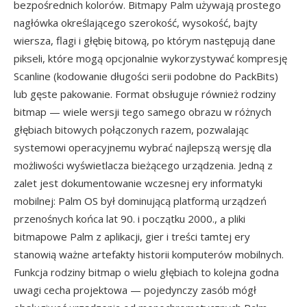
bezpośrednich kolorów. Bitmapy Palm używają prostego
nagłówka określającego szerokość, wysokość, bajty
wiersza, flagi i głębię bitową, po którym następują dane
pikseli, które mogą opcjonalnie wykorzystywać kompresję
Scanline (kodowanie długości serii podobne do PackBits)
lub gęste pakowanie. Format obsługuje również rodziny
bitmap — wiele wersji tego samego obrazu w różnych
głębiach bitowych połączonych razem, pozwalając
systemowi operacyjnemu wybrać najlepszą wersję dla
możliwości wyświetlacza bieżącego urządzenia. Jedną z
zalet jest dokumentowanie wczesnej ery informatyki
mobilnej: Palm OS był dominującą platformą urządzeń
przenośnych końca lat 90. i początku 2000., a pliki
bitmapowe Palm z aplikacji, gier i treści tamtej ery
stanowią ważne artefakty historii komputerów mobilnych.
Funkcja rodziny bitmap o wielu głębiach to kolejna godna
uwagi cecha projektowa — pojedynczy zasób mógł