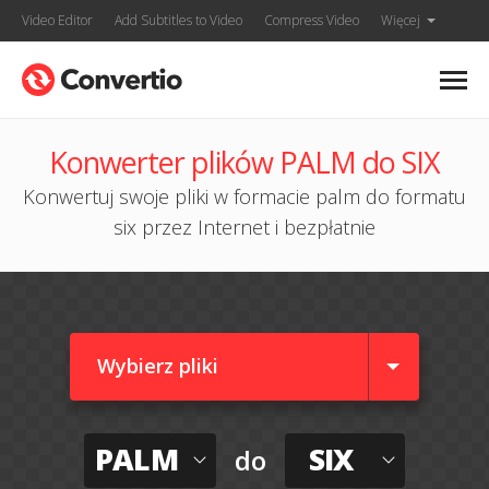
Video Editor
Add Subtitles to Video
Compress Video
Więcej
Konwerter plików PALM do SIX
Konwertuj swoje pliki w formacie palm do formatu
six przez Internet i bezpłatnie
Wybierz pliki
PALM
SIX
do