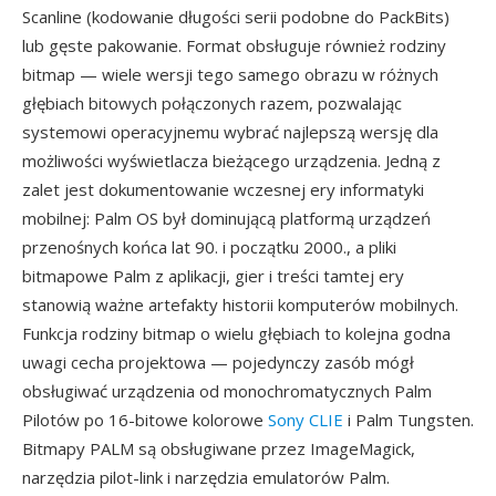
Scanline (kodowanie długości serii podobne do PackBits)
lub gęste pakowanie. Format obsługuje również rodziny
bitmap — wiele wersji tego samego obrazu w różnych
głębiach bitowych połączonych razem, pozwalając
systemowi operacyjnemu wybrać najlepszą wersję dla
możliwości wyświetlacza bieżącego urządzenia. Jedną z
zalet jest dokumentowanie wczesnej ery informatyki
mobilnej: Palm OS był dominującą platformą urządzeń
przenośnych końca lat 90. i początku 2000., a pliki
bitmapowe Palm z aplikacji, gier i treści tamtej ery
stanowią ważne artefakty historii komputerów mobilnych.
Funkcja rodziny bitmap o wielu głębiach to kolejna godna
uwagi cecha projektowa — pojedynczy zasób mógł
obsługiwać urządzenia od monochromatycznych Palm
Pilotów po 16-bitowe kolorowe
Sony CLIE
i Palm Tungsten.
Bitmapy PALM są obsługiwane przez ImageMagick,
narzędzia pilot-link i narzędzia emulatorów Palm.