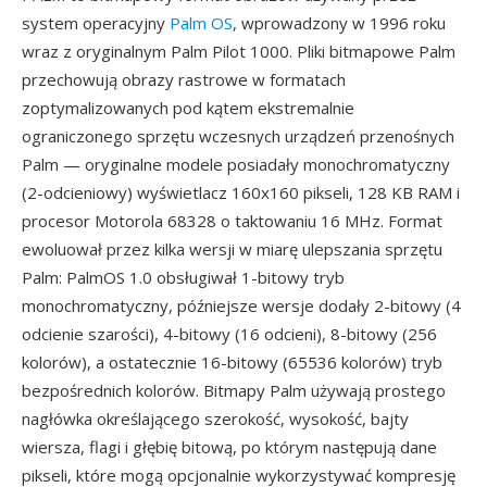
system operacyjny
Palm OS
, wprowadzony w 1996 roku
wraz z oryginalnym Palm Pilot 1000. Pliki bitmapowe Palm
przechowują obrazy rastrowe w formatach
zoptymalizowanych pod kątem ekstremalnie
ograniczonego sprzętu wczesnych urządzeń przenośnych
Palm — oryginalne modele posiadały monochromatyczny
(2-odcieniowy) wyświetlacz 160x160 pikseli, 128 KB RAM i
procesor Motorola 68328 o taktowaniu 16 MHz. Format
ewoluował przez kilka wersji w miarę ulepszania sprzętu
Palm: PalmOS 1.0 obsługiwał 1-bitowy tryb
monochromatyczny, późniejsze wersje dodały 2-bitowy (4
odcienie szarości), 4-bitowy (16 odcieni), 8-bitowy (256
kolorów), a ostatecznie 16-bitowy (65536 kolorów) tryb
bezpośrednich kolorów. Bitmapy Palm używają prostego
nagłówka określającego szerokość, wysokość, bajty
wiersza, flagi i głębię bitową, po którym następują dane
pikseli, które mogą opcjonalnie wykorzystywać kompresję