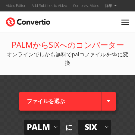
Video Editor
Add Subtitles to Video
Compress Video
詳細
PALMからSIXへのコンバーター
オンラインでしかも無料でpalmファイルをsixに変
換
ファイルを選ぶ
PALM
SIX
に