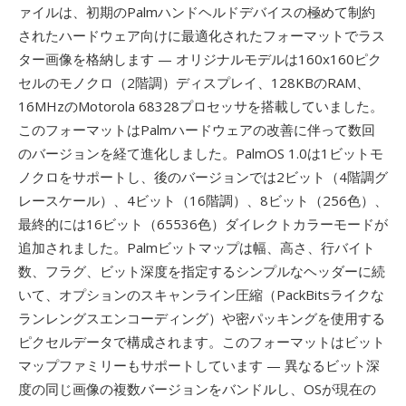
ァイルは、初期のPalmハンドヘルドデバイスの極めて制約
されたハードウェア向けに最適化されたフォーマットでラス
ター画像を格納します — オリジナルモデルは160x160ピク
セルのモノクロ（2階調）ディスプレイ、128KBのRAM、
16MHzのMotorola 68328プロセッサを搭載していました。
このフォーマットはPalmハードウェアの改善に伴って数回
のバージョンを経て進化しました。PalmOS 1.0は1ビットモ
ノクロをサポートし、後のバージョンでは2ビット（4階調グ
レースケール）、4ビット（16階調）、8ビット（256色）、
最終的には16ビット（65536色）ダイレクトカラーモードが
追加されました。Palmビットマップは幅、高さ、行バイト
数、フラグ、ビット深度を指定するシンプルなヘッダーに続
いて、オプションのスキャンライン圧縮（PackBitsライクな
ランレングスエンコーディング）や密パッキングを使用する
ピクセルデータで構成されます。このフォーマットはビット
マップファミリーもサポートしています — 異なるビット深
度の同じ画像の複数バージョンをバンドルし、OSが現在の