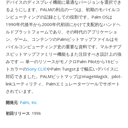
デバイスのディスプレイ機能に最適なバージョンを選択でき
るようにします。PALMの利点の一つは、初期のモバイルコ
ンピューティングの記録としての役割です。Palm OSは
1990年代後半から2000年代初頭にかけて支配的なハンドヘ
ルドプラットフォームであり、その時代のアプリケーショ
ン、ゲーム、コンテンツのPalmビットマップファイルはモ
バイルコンピューティング史の重要な資料です。マルチデプ
スビットマップファミリー機能もまた注目すべき設計上の強
みです — 単一のリソースがモノクロPalm Pilotから16ビッ
トカラーの
Sony CLIE
やPalm Tungstまで幅広いデバイスに
対応できました。PALMビットマップはImageMagick、pilot-
linkユーティリティ、Palmエミュレーターツールでサポート
されています。
開発元
:
Palm, Inc.
初回リリース
: 1996