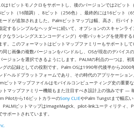
S 1.0は1ビットモノクロをサポートし、後のバージョンでは2ビット
ビット（16階調）、8ビット（256色）、最終的には16ビット（65
モードが追加されました。Palmビットマップは幅、高さ、行バイ
指定するシンプルなヘッダーに続いて、オプションのスキャンライ
tsライクなランレングスエンコーディング）や密パッキングを使用す
ます。このフォーマットはビットマップファミリーもサポートしてい
の同じ画像の複数バージョンをバンドルし、OSが現在のデバイス
バージョンを選択できるようにします。PALMの利点の一つは、初
グの記録としての役割です。Palm OSは1990年代後半から200
ンドヘルドプラットフォームであり、その時代のアプリケーション
almビットマップファイルはモバイルコンピューティング史の重要
ットマップファミリー機能もまた注目すべき設計上の強みです — 
m Pilotから16ビットカラーの
Sony CLIE
やPalm Tungstまで幅
ALMビットマップはImageMagick、pilot-linkユーティリティ、
でサポートされています。
nc.