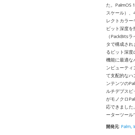
た。PalmO
スケール）、4
レクトカラー
ビット深度を
（PackBi
タで構成され
るビット深度
機能に最適な
ンピューティン
て支配的なハ
ンテンツのP
ルチデプスビ
がモノクロPal
応できました。P
ーターツール
開発元
:
Palm, I