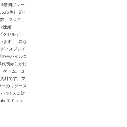
（4階調グレー
536色）ダイ
ト数、フラグ、
ン圧縮
るピクセルデー
ます — 異な
のディスプレイ
期のモバイルコ
0年代初頭にかけ
、ゲーム、コ
な資料です。マ
単一のリソース
広いデバイスに対
Palmエミュレ