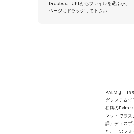
Dropbox、URLからファイルを選ぶか、
ページにドラッグして下さい.
PALMは、19
グシステムで
初期のPal
マットでラスタ
調）ディスプレイ
た。このフォ