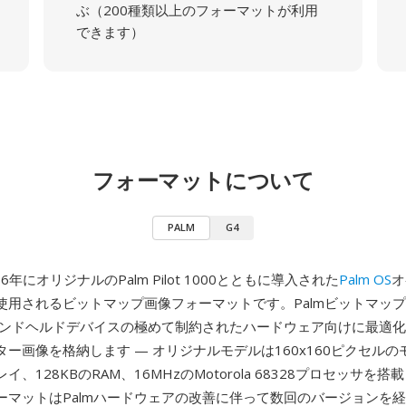
ぶ（200種類以上のフォーマットが利用
できます）
フォーマットについて
PALM
G4
96年にオリジナルのPalm Pilot 1000とともに導入された
Palm OS
オ
使用されるビットマップ画像フォーマットです。Palmビットマッ
mハンドヘルドデバイスの極めて制約されたハードウェア向けに最適
ー画像を格納します — オリジナルモデルは160x160ピクセルの
、128KBのRAM、16MHzのMotorola 68328プロセッサを
ーマットはPalmハードウェアの改善に伴って数回のバージョンを