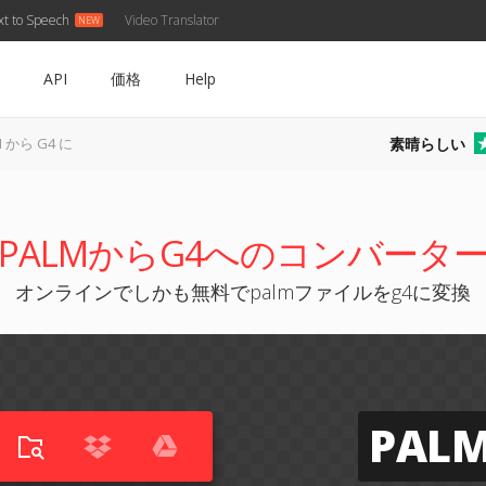
xt to Speech
Video Translator
API
価格
Help
素晴らしい
M から G4 に
PALMからG4へのコンバータ
オンラインでしかも無料でpalmファイルをg4に変換
PAL