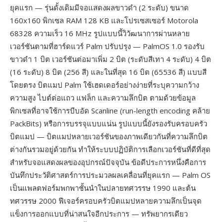
ยุคแรก — รุ่นดั้งเดิมมีจอแสดงผลขาวดำ (2 ระดับ) ขนาด
160x160 พิกเซล RAM 128 KB และโปรเซสเซอร์ Motorola
68328 ความเร็ว 16 MHz รูปแบบนี้วิวัฒนาการผ่านหลาย
เวอร์ชันตามที่ฮาร์ดแวร์ Palm ปรับปรุง — PalmOS 1.0 รองรับ
ขาวดำ 1 บิต เวอร์ชันต่อมาเพิ่ม 2 บิต (ระดับสีเทา 4 ระดับ) 4 บิต
(16 ระดับ) 8 บิต (256 สี) และในที่สุด 16 บิต (65536 สี) แบบสี
โดยตรง บิตแมป Palm ใช้เฮดเดอร์อย่างง่ายที่ระบุความกว้าง
ความสูง ไบต์ต่อแถว แฟล็ก และความลึกบิต ตามด้วยข้อมูล
พิกเซลที่อาจใช้การบีบอัด Scanline (run-length encoding คล้าย
PackBits) หรือการบรรจุแบบแน่น รูปแบบนี้ยังรองรับครอบครัว
บิตแมป — บิตแมปหลายเวอร์ชันของภาพเดียวกันที่ความลึกบิต
ต่างกันรวมอยู่ด้วยกัน ทำให้ระบบปฏิบัติการเลือกเวอร์ชันที่ดีที่สุด
สำหรับจอแสดงผลของอุปกรณ์ปัจจุบัน ข้อดีประการหนึ่งคือการ
บันทึกประวัติศาสตร์การประมวลผลเคลื่อนที่ยุคแรก — Palm OS
เป็นแพลตฟอร์มพกพาชั้นนำในปลายทศวรรษ 1990 และต้น
ทศวรรษ 2000 ฟีเจอร์ครอบครัวบิตแมปหลายความลึกเป็นจุด
แข็งการออกแบบที่น่าสนใจอีกประการ — ทรัพยากรเดียว