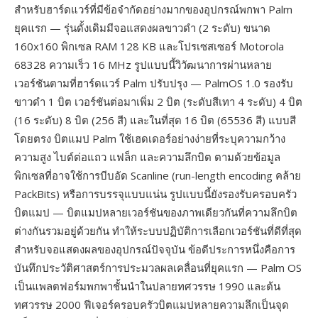
สำหรับฮาร์ดแวร์ที่มีข้อจำกัดอย่างมากของอุปกรณ์พกพา Palm
ยุคแรก — รุ่นดั้งเดิมมีจอแสดงผลขาวดำ (2 ระดับ) ขนาด
160x160 พิกเซล RAM 128 KB และโปรเซสเซอร์ Motorola
68328 ความเร็ว 16 MHz รูปแบบนี้วิวัฒนาการผ่านหลาย
เวอร์ชันตามที่ฮาร์ดแวร์ Palm ปรับปรุง — PalmOS 1.0 รองรับ
ขาวดำ 1 บิต เวอร์ชันต่อมาเพิ่ม 2 บิต (ระดับสีเทา 4 ระดับ) 4 บิต
(16 ระดับ) 8 บิต (256 สี) และในที่สุด 16 บิต (65536 สี) แบบสี
โดยตรง บิตแมป Palm ใช้เฮดเดอร์อย่างง่ายที่ระบุความกว้าง
ความสูง ไบต์ต่อแถว แฟล็ก และความลึกบิต ตามด้วยข้อมูล
พิกเซลที่อาจใช้การบีบอัด Scanline (run-length encoding คล้าย
PackBits) หรือการบรรจุแบบแน่น รูปแบบนี้ยังรองรับครอบครัว
บิตแมป — บิตแมปหลายเวอร์ชันของภาพเดียวกันที่ความลึกบิต
ต่างกันรวมอยู่ด้วยกัน ทำให้ระบบปฏิบัติการเลือกเวอร์ชันที่ดีที่สุด
สำหรับจอแสดงผลของอุปกรณ์ปัจจุบัน ข้อดีประการหนึ่งคือการ
บันทึกประวัติศาสตร์การประมวลผลเคลื่อนที่ยุคแรก — Palm OS
เป็นแพลตฟอร์มพกพาชั้นนำในปลายทศวรรษ 1990 และต้น
ทศวรรษ 2000 ฟีเจอร์ครอบครัวบิตแมปหลายความลึกเป็นจุด