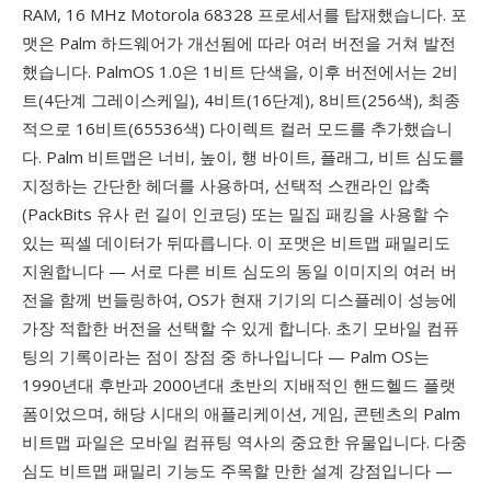
RAM, 16 MHz Motorola 68328 프로세서를 탑재했습니다. 포
맷은 Palm 하드웨어가 개선됨에 따라 여러 버전을 거쳐 발전
했습니다. PalmOS 1.0은 1비트 단색을, 이후 버전에서는 2비
트(4단계 그레이스케일), 4비트(16단계), 8비트(256색), 최종
적으로 16비트(65536색) 다이렉트 컬러 모드를 추가했습니
다. Palm 비트맵은 너비, 높이, 행 바이트, 플래그, 비트 심도를
지정하는 간단한 헤더를 사용하며, 선택적 스캔라인 압축
(PackBits 유사 런 길이 인코딩) 또는 밀집 패킹을 사용할 수
있는 픽셀 데이터가 뒤따릅니다. 이 포맷은 비트맵 패밀리도
지원합니다 — 서로 다른 비트 심도의 동일 이미지의 여러 버
전을 함께 번들링하여, OS가 현재 기기의 디스플레이 성능에
가장 적합한 버전을 선택할 수 있게 합니다. 초기 모바일 컴퓨
팅의 기록이라는 점이 장점 중 하나입니다 — Palm OS는
1990년대 후반과 2000년대 초반의 지배적인 핸드헬드 플랫
폼이었으며, 해당 시대의 애플리케이션, 게임, 콘텐츠의 Palm
비트맵 파일은 모바일 컴퓨팅 역사의 중요한 유물입니다. 다중
심도 비트맵 패밀리 기능도 주목할 만한 설계 강점입니다 —