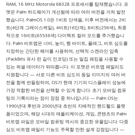
RAM, 16 MHz Motorola 68328 프로세서를 탑재했습니다. 포
맷은 Palm 하드웨어가 개선됨에 따라 여러 버전을 거쳐 발전
했습니다. PalmOS 1.0은 1비트 단색을, 이후 버전에서는 2비
트(4단계 그레이스케일), 4비트(16단계), 8비트(256색), 최종
적으로 16비트(65536색) 다이렉트 컬러 모드를 추가했습니
다. Palm 비트맵은 너비, 높이, 행 바이트, 플래그, 비트 심도를
지정하는 간단한 헤더를 사용하며, 선택적 스캔라인 압축
(PackBits 유사 런 길이 인코딩) 또는 밀집 패킹을 사용할 수
있는 픽셀 데이터가 뒤따릅니다. 이 포맷은 비트맵 패밀리도
지원합니다 — 서로 다른 비트 심도의 동일 이미지의 여러 버
전을 함께 번들링하여, OS가 현재 기기의 디스플레이 성능에
가장 적합한 버전을 선택할 수 있게 합니다. 초기 모바일 컴퓨
팅의 기록이라는 점이 장점 중 하나입니다 — Palm OS는
1990년대 후반과 2000년대 초반의 지배적인 핸드헬드 플랫
폼이었으며, 해당 시대의 애플리케이션, 게임, 콘텐츠의 Palm
비트맵 파일은 모바일 컴퓨팅 역사의 중요한 유물입니다. 다중
심도 비트맵 패밀리 기능도 주목할 만한 설계 강점입니다 —