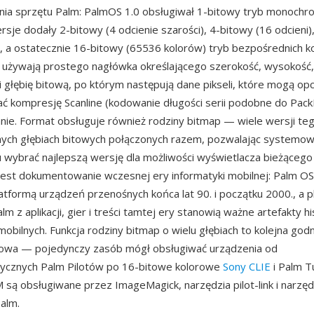
nia sprzętu Palm: PalmOS 1.0 obsługiwał 1-bitowy tryb monochr
rsje dodały 2-bitowy (4 odcienie szarości), 4-bitowy (16 odcieni)
, a ostatecznie 16-bitowy (65536 kolorów) tryb bezpośrednich k
używają prostego nagłówka określającego szerokość, wysokość,
 i głębię bitową, po którym następują dane pikseli, które mogą opc
 kompresję Scanline (kodowanie długości serii podobne do PackB
nie. Format obsługuje również rodziny bitmap — wiele wersji t
nych głębiach bitowych połączonych razem, pozwalając systemow
wybrać najlepszą wersję dla możliwości wyświetlacza bieżącego
 jest dokumentowanie wczesnej ery informatyki mobilnej: Palm OS
atformą urządzeń przenośnych końca lat 90. i początku 2000., a pl
 z aplikacji, gier i treści tamtej ery stanowią ważne artefakty his
bilnych. Funkcja rodziny bitmap o wielu głębiach to kolejna god
towa — pojedynczy zasób mógł obsługiwać urządzenia od
cznych Palm Pilotów po 16-bitowe kolorowe
Sony CLIE
i Palm T
są obsługiwane przez ImageMagick, narzędzia pilot-link i narzęd
alm.