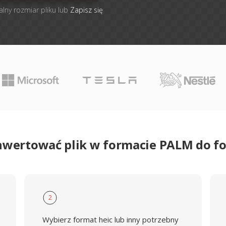
alny rozmiar pliku lub
Zapisz się
nwertować plik w formacie PALM do f
2
Wybierz format heic lub inny potrzebny