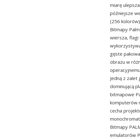
miarę ulepsza
późniejsze we
(256 kolorów)
Bitmapy Palm 
wiersza, flagi
wykorzystywać
gęste pakowa
obrazu w róż
operacyjnemu 
Jedną z zalet
dominującą pl
bitmapowe Palm
komputerów mo
cecha projek
monochromaty
Bitmapy PALM 
emulatorów P