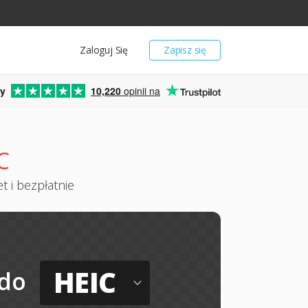
Zaloguj Się
Zapisz się
y
10,220
opinii na
C
t i bezpłatnie
HEIC
do