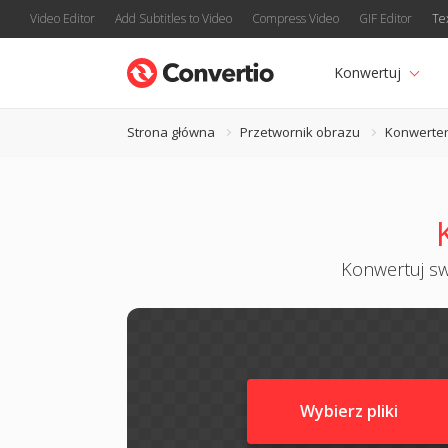
Video Editor
Add Subtitles to Video
Compress Video
GIF Editor
Te
Konwertuj
Strona główna
Przetwornik obrazu
Konwerte
Konwertuj swo
Wybierz pliki