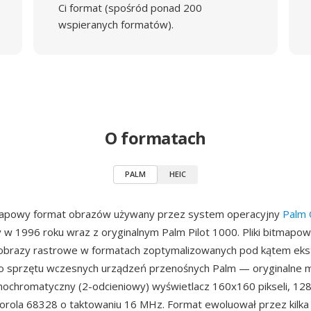
Ci format (spośród ponad 200
wspieranych formatów).
O formatach
PALM
HEIC
apowy format obrazów używany przez system operacyjny
Palm
w 1996 roku wraz z oryginalnym Palm Pilot 1000. Pliki bitmapo
obrazy rastrowe w formatach zoptymalizowanych pod kątem eks
o sprzętu wczesnych urządzeń przenośnych Palm — oryginalne 
ochromatyczny (2-odcieniowy) wyświetlacz 160x160 pikseli, 12
rola 68328 o taktowaniu 16 MHz. Format ewoluował przez kilka