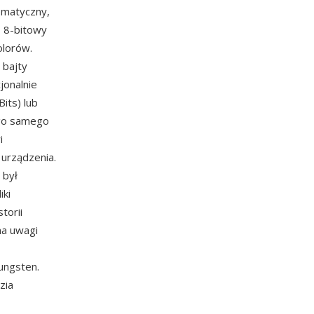
omatyczny,
, 8-bitowy
olorów.
 bajty
jonalnie
its) lub
ego samego
i
 urządzenia.
 był
iki
torii
na uwagi
ungsten.
zia