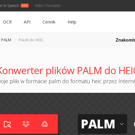
xt to Speech
Video Translator
OCR
API
Cennik
Help
Znakomit
r PALM
PALM do HEIC
Konwerter plików PALM do HEI
je pliki w formacie palm do formatu heic przez Interne
PALM