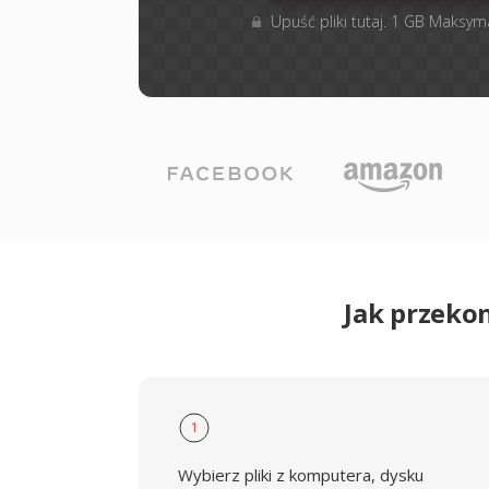
Upuść pliki tutaj. 1 GB Maksym
Jak przeko
1
Wybierz pliki z komputera, dysku