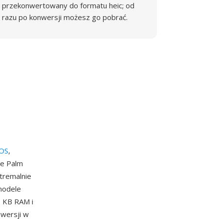
przekonwertowany do formatu heic; od
razu po konwersji możesz go pobrać.
 OS
,
we Palm
tremalnie
modele
8 KB RAM i
 wersji w