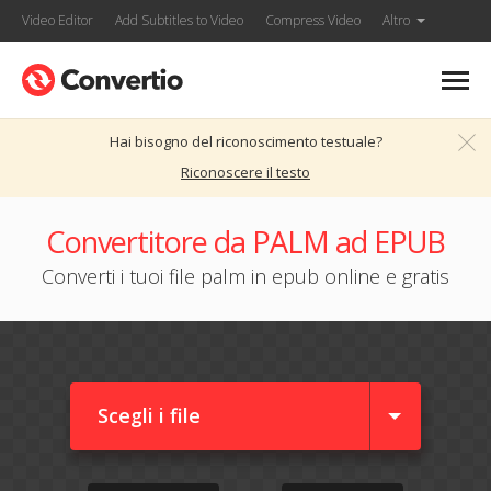
Video Editor
Add Subtitles to Video
Compress Video
Altro
Hai bisogno del riconoscimento testuale?
Riconoscere il testo
Convertitore da PALM ad EPUB
Converti i tuoi file palm in epub online e gratis
Scegli i file