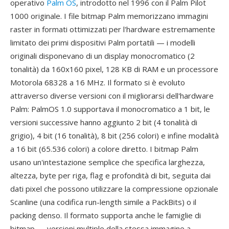
operativo
Palm OS
, introdotto nel 1996 con il Palm Pilot
1000 originale. I file bitmap Palm memorizzano immagini
raster in formati ottimizzati per l'hardware estremamente
limitato dei primi dispositivi Palm portatili — i modelli
originali disponevano di un display monocromatico (2
tonalità) da 160x160 pixel, 128 KB di RAM e un processore
Motorola 68328 a 16 MHz. Il formato si è evoluto
attraverso diverse versioni con il migliorarsi dell'hardware
Palm: PalmOS 1.0 supportava il monocromatico a 1 bit, le
versioni successive hanno aggiunto 2 bit (4 tonalità di
grigio), 4 bit (16 tonalità), 8 bit (256 colori) e infine modalità
a 16 bit (65.536 colori) a colore diretto. I bitmap Palm
usano un'intestazione semplice che specifica larghezza,
altezza, byte per riga, flag e profondità di bit, seguita dai
dati pixel che possono utilizzare la compressione opzionale
Scanline (una codifica run-length simile a PackBits) o il
packing denso. Il formato supporta anche le famiglie di
bitmap — versioni multiple della stessa immagine a