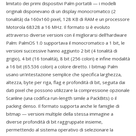
limitato dei primi dispositivi Palm portatili — i modelli
originali disponevano di un display monocromatico (2
tonalità) da 160x160 pixel, 128 KB di RAM e un processore
Motorola 68328 a 16 MHz. Il formato si è evoluto
attraverso diverse versioni con il migliorarsi dell'hardware
Palm: PalmOS 1.0 supportava il monocromatico a 1 bit, le
versioni successive hanno aggiunto 2 bit (4 tonalità di
grigio), 4 bit (16 tonalità), 8 bit (256 colori) e infine modalità
a 16 bit (65.536 colori) a colore diretto. I bitmap Palm
usano un'intestazione semplice che specifica larghezza,
altezza, byte per riga, flag e profondità di bit, seguita dai
dati pixel che possono utilizzare la compressione opzionale
Scanline (una codifica run-length simile a PackBits) o il
packing denso. Il formato supporta anche le famiglie di
bitmap — versioni multiple della stessa immagine a
diverse profondità di bit raggruppate insieme,
permettendo al sistema operativo di selezionare la