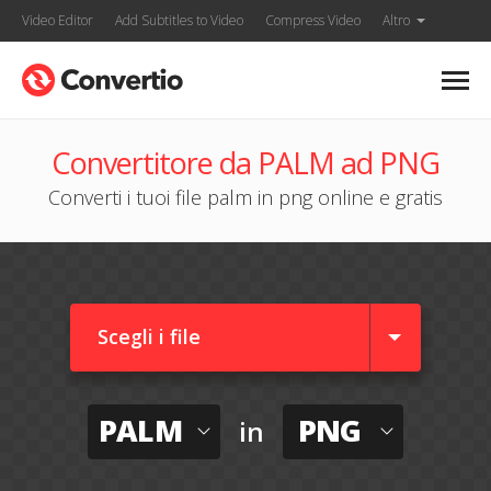
Video Editor
Add Subtitles to Video
Compress Video
Altro
Convertitore da PALM ad PNG
Converti i tuoi file palm in png online e gratis
Scegli i file
PALM
PNG
in