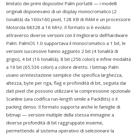
limitato dei primi dispositivi Palm portatili — i modelli
originali disponevano di un display monocromatico (2
tonalità) da 160x160 pixel, 128 KB di RAM e un processore
Motorola 68328 a 16 MHz. Il formato si è evoluto
attraverso diverse versioni con il migliorarsi dell'hardware
Palm: PalmOS 1.0 supportava il monocromatico a 1 bit, le
versioni successive hanno aggiunto 2 bit (4 tonalità di
grigio), 4 bit (16 tonalità), 8 bit (256 colori) e infine modalità
a 16 bit (65.536 colori) a colore diretto. I bitmap Palm
usano un'intestazione semplice che specifica larghezza,
altezza, byte per riga, flag e profondità di bit, seguita dai
dati pixel che possono utilizzare la compressione opzionale
Scanline (una codifica run-length simile a PackBits) o il
packing denso. Il formato supporta anche le famiglie di
bitmap — versioni multiple della stessa immagine a
diverse profondità di bit raggruppate insieme,
permettendo al sistema operativo di selezionare la