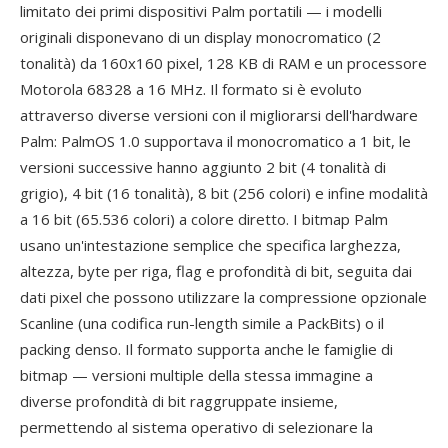
limitato dei primi dispositivi Palm portatili — i modelli
originali disponevano di un display monocromatico (2
tonalità) da 160x160 pixel, 128 KB di RAM e un processore
Motorola 68328 a 16 MHz. Il formato si è evoluto
attraverso diverse versioni con il migliorarsi dell'hardware
Palm: PalmOS 1.0 supportava il monocromatico a 1 bit, le
versioni successive hanno aggiunto 2 bit (4 tonalità di
grigio), 4 bit (16 tonalità), 8 bit (256 colori) e infine modalità
a 16 bit (65.536 colori) a colore diretto. I bitmap Palm
usano un'intestazione semplice che specifica larghezza,
altezza, byte per riga, flag e profondità di bit, seguita dai
dati pixel che possono utilizzare la compressione opzionale
Scanline (una codifica run-length simile a PackBits) o il
packing denso. Il formato supporta anche le famiglie di
bitmap — versioni multiple della stessa immagine a
diverse profondità di bit raggruppate insieme,
permettendo al sistema operativo di selezionare la