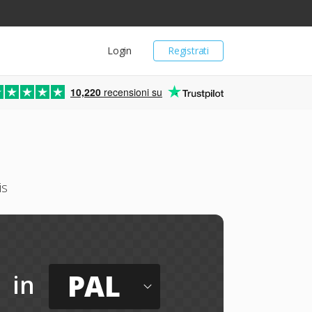
Login
Registrati
10,220
recensioni su
is
PAL
in