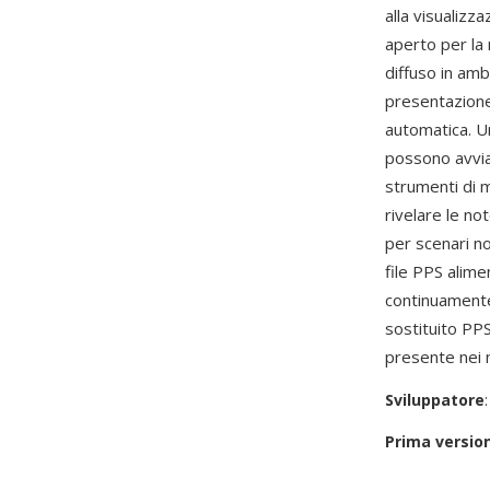
alla visualiz
aperto per la 
diffuso in amb
presentazione,
automatica. U
possono avvia
strumenti di m
rivelare le no
per scenari no
file PPS alime
continuamente
sostituito PPS
presente nei ma
Sviluppatore
Prima versio