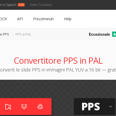
xt to Speech
Video Translator
OCR
API
Prezziminuti
Help
Eccezionale
re PPS
PPS a PAL
Convertitore PPS in PAL
onverti le slide PPS in immagini PAL YUV a 16 bit — grat
PPS