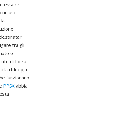
que essere
o un uso
 la
duzione
destinatari
gare tra gli
enuto o
unto di forza
tà di loop, i
 che funzionano
te
PPSX
abbia
resta