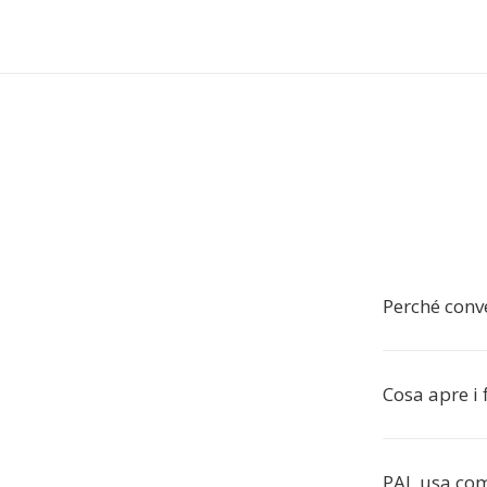
Perché conve
Cosa apre i 
PAL usa co