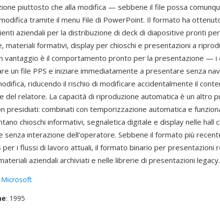
zazione piuttosto che alla modifica — sebbene il file possa comun
modifica tramite il menu File di PowerPoint. Il formato ha ottenut
ienti aziendali per la distribuzione di deck di diapositive pronti per
 materiali formativi, display per chioschi e presentazioni a ripro
n vantaggio è il comportamento pronto per la presentazione — i 
re un file PPS e iniziare immediatamente a presentare senza navi
odifica, riducendo il rischio di modificare accidentalmente il cont
te del relatore. La capacità di riproduzione automatica è un altro p
n presidiati: combinati con temporizzazione automatica e funzionali
ntano chioschi informativi, segnaletica digitale e display nelle hall
 senza interazione dell'operatore. Sebbene il formato più recen
 per i flussi di lavoro attuali, il formato binario per presentazioni 
teriali aziendali archiviati e nelle librerie di presentazioni legacy.
:
Microsoft
ne
: 1995