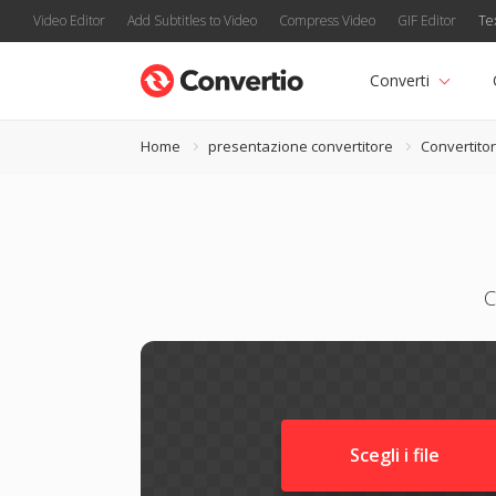
Video Editor
Add Subtitles to Video
Compress Video
GIF Editor
Te
Converti
Home
presentazione convertitore
Convertito
C
Scegli i file