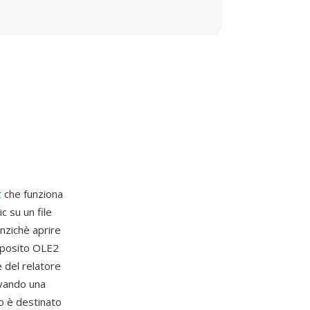
t
che funziona
 su un file
nzichè aprire
omposito OLE2
 del relatore
lvando una
o è destinato