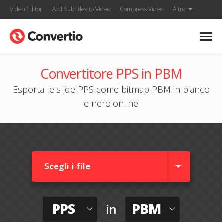
Video Editor
Add Subtitles to Video
Compress Video
Altro
Convertitore PPS in PBM
Esporta le slide PPS come bitmap PBM in bianco
e nero online
Scegli i file
PPS
PBM
in