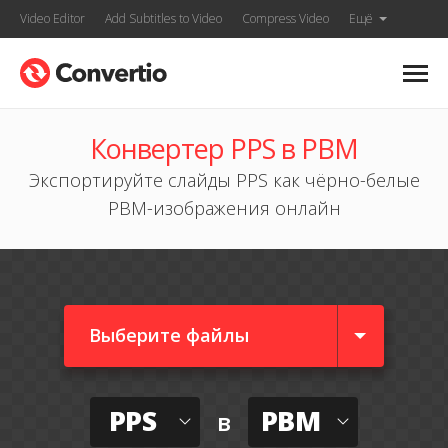
Video Editor
Add Subtitles to Video
Compress Video
Ещё
Конвертер PPS в PBM
Экспортируйте слайды PPS как чёрно-белые
PBM-изображения онлайн
Выберите файлы
PPS
PBM
в