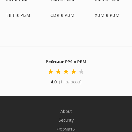
TIFF в PBM
CDR в PBM
XBM в PBM
Рейтинг PPS в PBM
4.0
(1 голосов)
About
Security
Форматы