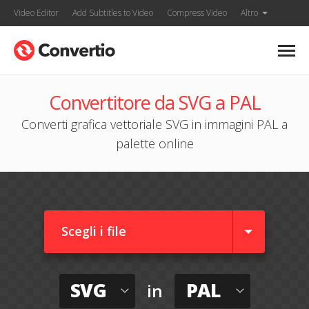
Video Editor
Add Subtitles to Video
Compress Video
Altro
Convertitore da SVG a PAL
Converti grafica vettoriale SVG in immagini PAL a
palette online
Scegli i file
SVG
PAL
in