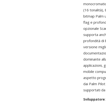
monocromatico 
(16 tonalità), 
bitmap Palm u
flag e profond
opzionale Scan
supporta anch
profondità di
versione migli
documentazion
dominante alla 
applicazioni, 
mobile computi
aspetto proge
dai Palm Pilo
supportati da 
Sviluppatore