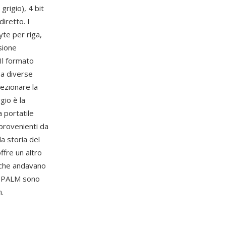
grigio), 4 bit
diretto. I
yte per riga,
sione
 Il formato
 a diverse
ezionare la
gio è la
 portatile
 provenienti da
la storia del
ffre un altro
 che andavano
p PALM sono
m.