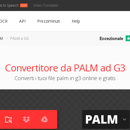
xt to Speech
Video Translator
OCR
API
Prezziminuti
Help
Eccezionale
LM
PALM a G3
Convertitore da PALM ad G3
Converti i tuoi file palm in g3 online e gratis
PALM