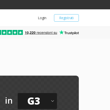
Login
Registrati
10,220
recensioni su
G3
in