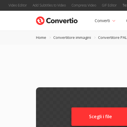
Video Editor
Add Subtitles to Video
Compress Video
GIF Editor
Te
Converti
Home
Convertitore immagini
Convertitore PA
Scegli i file