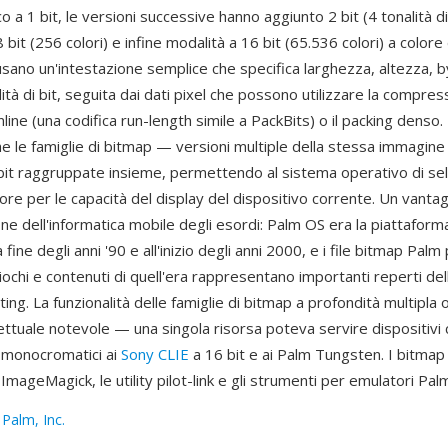
a 1 bit, le versioni successive hanno aggiunto 2 bit (4 tonalità di 
8 bit (256 colori) e infine modalità a 16 bit (65.536 colori) a colore 
sano un'intestazione semplice che specifica larghezza, altezza, b
ità di bit, seguita dai dati pixel che possono utilizzare la compres
line (una codifica run-length simile a PackBits) o il packing denso.
e le famiglie di bitmap — versioni multiple della stessa immagine
 bit raggruppate insieme, permettendo al sistema operativo di sel
ore per le capacità del display del dispositivo corrente. Un vantag
e dell'informatica mobile degli esordi: Palm OS era la piattaforma
fine degli anni '90 e all'inizio degli anni 2000, e i file bitmap Palm
giochi e contenuti di quell'era rappresentano importanti reperti del
ng. La funzionalità delle famiglie di bitmap a profondità multipla o
ttuale notevole — una singola risorsa poteva servire dispositivi
t monocromatici ai
Sony CLIE
a 16 bit e ai Palm Tungsten. I bitma
ImageMagick, le utility pilot-link e gli strumenti per emulatori Pal
:
Palm, Inc.