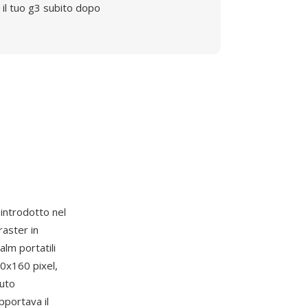
il tuo g3 subito dopo
 introdotto nel
raster in
alm portatili
60x160 pixel,
luto
pportava il