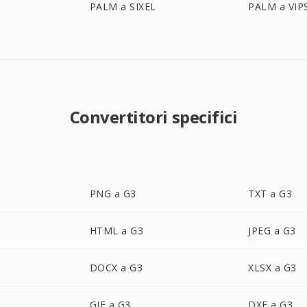
PALM a SIXEL
PALM a VIP
Convertitori specifici
PNG a G3
TXT a G3
HTML a G3
JPEG a G3
DOCX a G3
XLSX a G3
GIF a G3
DXF a G3