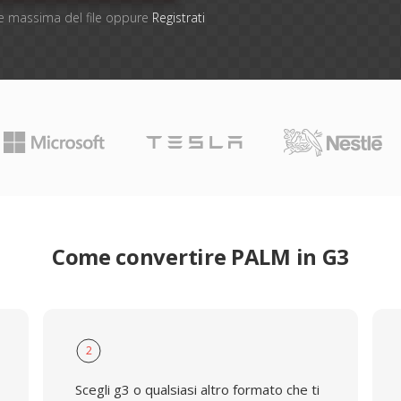
one massima del file oppure
Registrati
Come convertire PALM in G3
2
Scegli g3 o qualsiasi altro formato che ti