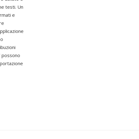
ne testi. Un
rmati e
re
applicazione
no
ibuzioni
BW possono
sportazione