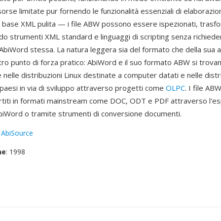
sorse limitate pur fornendo le funzionalità essenziali di elaborazio
a base XML pulita — i file ABW possono essere ispezionati, trasfo
do strumenti XML standard e linguaggi di scripting senza richiede
 AbiWord stessa. La natura leggera sia del formato che della sua 
tro punto di forza pratico: AbiWord e il suo formato ABW si trova
lle distribuzioni Linux destinate a computer datati e nelle distr
paesi in via di sviluppo attraverso progetti come
OLPC
. I file A
titi in formati mainstream come DOC, ODT e PDF attraverso l'e
AbiWord o tramite strumenti di conversione documenti.
:
AbiSource
ne
: 1998