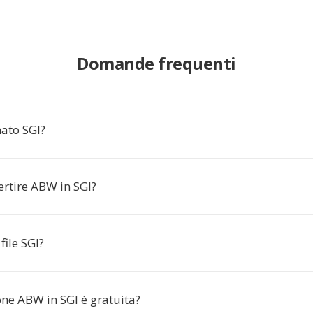
Domande frequenti
mato SGI?
ertire ABW in SGI?
file SGI?
one ABW in SGI è gratuita?