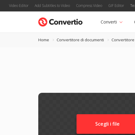
Video Editor
Add Subtitles to Video
Compress Video
GIF Editor
Te
Converti
Home
Convertitore di documenti
Convertitor
Scegli i file