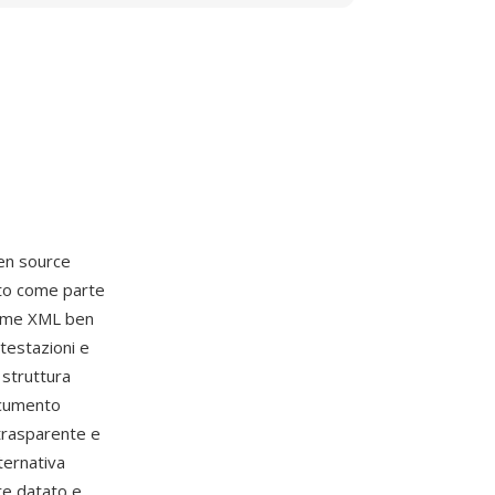
en source
to come parte
come XML ben
ntestazioni e
 struttura
ocumento
 trasparente e
ternativa
re datato e