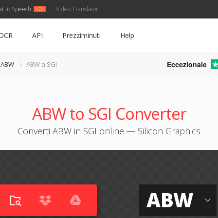
xt to Speech
Video Translator
OCR
API
Prezziminuti
Help
Eccezionale
e ABW
ABW a SGI
ABW to SGI Converter
Converti ABW in SGI online — Silicon Graphics
ABW