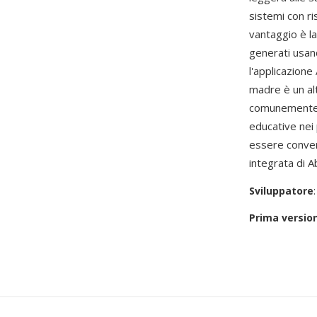
sistemi con ri
vantaggio è l
generati usan
l'applicazione
madre è un al
comunemente ne
educative nei 
essere conver
integrata di 
Sviluppatore
Prima versio