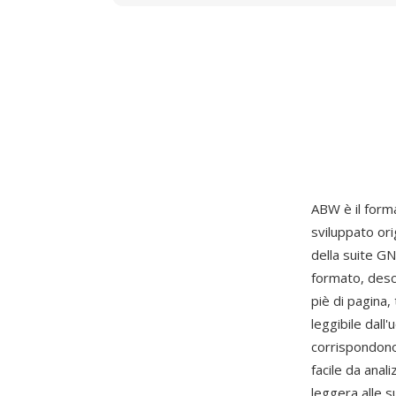
ABW è il form
sviluppato or
della suite G
formato, descr
piè di pagina,
leggibile dal
corrispondono 
facile da ana
leggera alle s