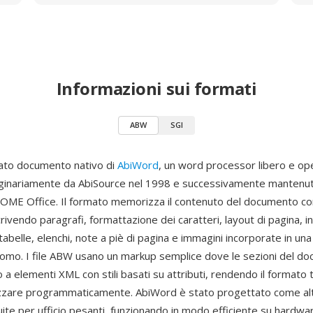
Informazioni sui formati
ABW
SGI
ato documento nativo di
AbiWord
, un word processor libero e op
iginariamente da AbiSource nel 1998 e successivamente mantenu
NOME Office. Il formato memorizza il contenuto del documento 
ivendo paragrafi, formattazione dei caratteri, layout di pagina, i
 tabelle, elenchi, note a piè di pagina e immagini incorporate in una
l'uomo. I file ABW usano un markup semplice dove le sezioni del d
a elementi XML con stili basati su attributi, rendendo il formato
lizzare programmaticamente. AbiWord è stato progettato come al
uite per ufficio pesanti, funzionando in modo efficiente su hardwa