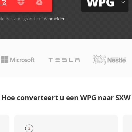
WPG
ale bestandsgrootte of
Aanmelden
Hoe converteert u een WPG naar SXW
2