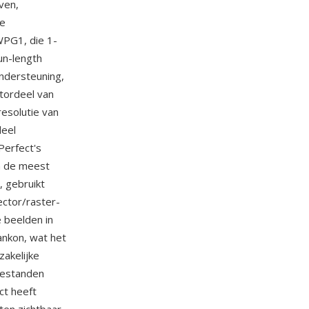
ven,
de
WPG1, die 1-
un-length
ondersteuning,
tordeel van
esolutie van
deel
Perfect's
n de meest
, gebruikt
ector/raster-
 beelden in
ankon, wat het
zakelijke
bestanden
ct heeft