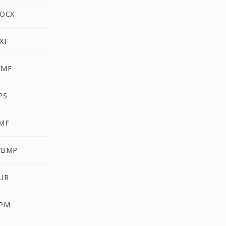
DOCX
XF
WMF
PS
EMF
WBMP
CUR
PPM