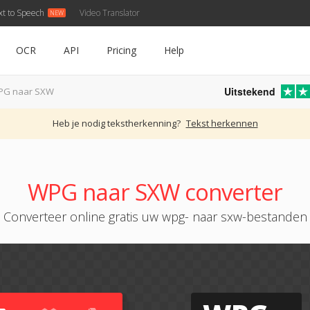
xt to Speech
Video Translator
OCR
API
Pricing
Help
Uitstekend
PG naar SXW
Heb je nodig tekstherkenning?
Tekst herkennen
WPG naar SXW converter
Converteer online gratis uw wpg- naar sxw-bestanden