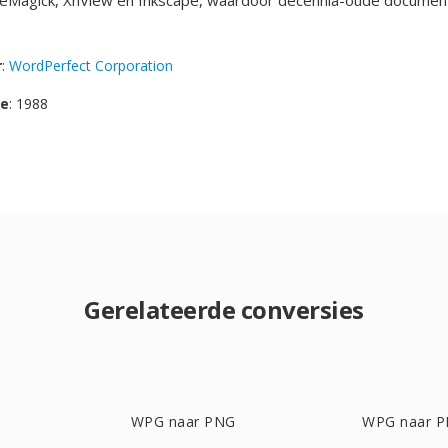
geMagick, XnView en Inkscape, waardoor decennia-oude document
r
:
WordPerfect Corporation
se
: 1988
Gerelateerde conversies
WPG naar PNG
WPG naar 