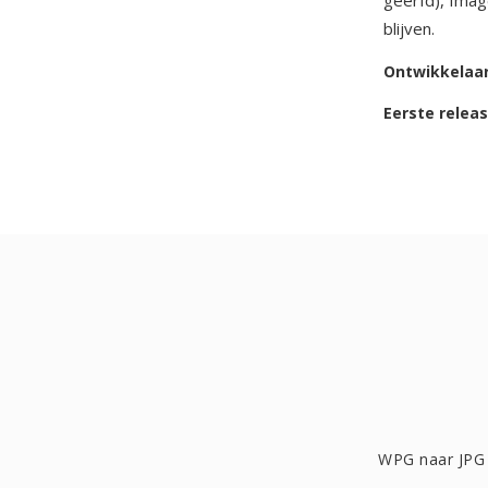
geerfd), Ima
blijven.
Ontwikkelaa
Eerste relea
WPG naar JPG