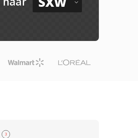
SXW
naar
3