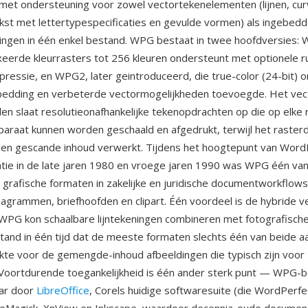
et ondersteuning voor zowel vectortekenelementen (lijnen, cur
kst met lettertypespecificaties en gevulde vormen) als ingebed
ingen in één enkel bestand. WPG bestaat in twee hoofdversies: 
xeerde kleurrasters tot 256 kleuren ondersteunt met optionele r
ressie, en WPG2, later geintroduceerd, die true-color (24-bit) 
bedding en verbeterde vectormogelijkheden toevoegde. Het vec
 slaat resolutieonafhankelijke tekenopdrachten op die op elke r
paraat kunnen worden geschaald en afgedrukt, terwijl het raster
 en gescande inhoud verwerkt. Tijdens het hoogtepunt van Word
tie in de late jaren 1980 en vroege jaren 1990 was WPG één va
rafische formaten in zakelijke en juridische documentworkflows
diagrammen, briefhoofden en clipart. Één voordeel is de hybride v
 WPG kon schaalbare lijntekeningen combineren met fotografische
tand in één tijd dat de meeste formaten slechts één van beide a
kte voor de gemengde-inhoud afbeeldingen die typisch zijn voor 
Voortdurende toegankelijkheid is één ander sterk punt — WPG-
aar door
LibreOffice
, Corels huidige softwaresuite (die WordPerfe