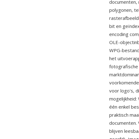
documenten, m
polygonen, te
rasterafbeeld
bit en geïnde
encoding comp
OLE-objectin
WPG-bestanden
het uitvoerap
fotografische
marktdominan
voorkomende g
voor logo's, 
mogelijkheid:
één enkel bes
praktisch maa
documenten. 
blijven leesb