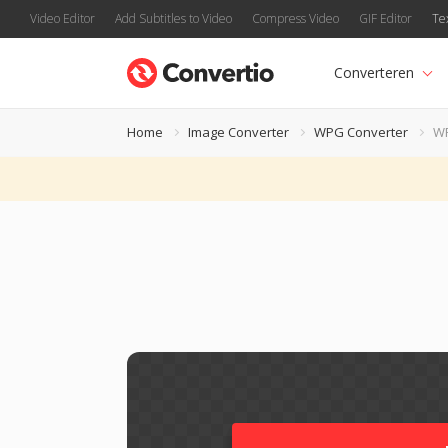
Video Editor
Add Subtitles to Video
Compress Video
GIF Editor
Te
Converteren
Home
Image Converter
WPG Converter
W