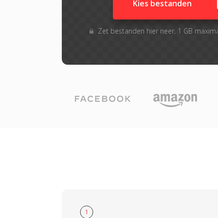
Kies bestanden
Zet bestanden hier neer. 1 GB maxim
1