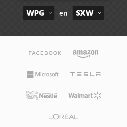
WPG
SXW
en