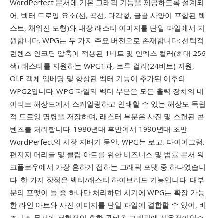
WordPerfect 문서에 기본 그래픽 기능을 제공하도록 설계되
어, 벡터 드로잉 요소(선, 곡선, 다각형, 글꼴 사양이 포함된 텍
스트, 채워진 도형)와 내장 래스터 이미지를 단일 파일에서 지
원합니다. WPG는 두 가지 주요 버전으로 존재합니다: 선택적
런렝스 인코딩 압축이 적용된 1비트 및 인덱스 컬러(최대 256
색) 래스터를 지원하는 WPG1과, 트루 컬러(24비트) 지원,
OLE 객체 임베딩 및 향상된 벡터 기능이 추가된 이후의
WPG2입니다. WPG 파일의 벡터 부분은 모든 출력 장치의 네
이티브 해상도에서 스케일링하고 인쇄할 수 있는 해상도 독립
적 드로잉 명령을 저장하며, 래스터 부분은 사진 및 스캔된 콘
텐츠를 처리합니다. 1980년대 후반에서 1990년대 초반
WordPerfect의 시장 지배기 동안, WPG는 로고, 다이어그램,
편지지 머리글 및 클립 아트를 위한 비즈니스 및 법률 문서 워
크플로우에서 가장 흔하게 접하는 그래픽 포맷 중 하나였습니
다. 한 가지 장점은 벡터/래스터 하이브리드 기능입니다: 대부
분의 포맷이 둘 중 하나만 처리하던 시기에 WPG는 확장 가능
한 라인 아트와 사진 이미지를 단일 파일에 결합할 수 있어, 비
즈니스 문서에 전형적인 혼합 콘텐츠 그래픽에 실용적이었습