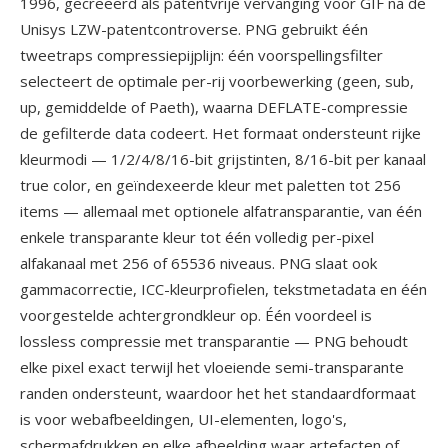
1996, gecreeerd als patentvrije vervanging voor GIF na de
Unisys LZW-patentcontroverse. PNG gebruikt één
tweetraps compressiepijplijn: één voorspellingsfilter
selecteert de optimale per-rij voorbewerking (geen, sub,
up, gemiddelde of Paeth), waarna DEFLATE-compressie
de gefilterde data codeert. Het formaat ondersteunt rijke
kleurmodi — 1/2/4/8/16-bit grijstinten, 8/16-bit per kanaal
true color, en geïndexeerde kleur met paletten tot 256
items — allemaal met optionele alfatransparantie, van één
enkele transparante kleur tot één volledig per-pixel
alfakanaal met 256 of 65536 niveaus. PNG slaat ook
gammacorrectie, ICC-kleurprofielen, tekstmetadata en één
voorgestelde achtergrondkleur op. Één voordeel is
lossless compressie met transparantie — PNG behoudt
elke pixel exact terwijl het vloeiende semi-transparante
randen ondersteunt, waardoor het het standaardformaat
is voor webafbeeldingen, UI-elementen, logo's,
schermafdrukken en elke afbeelding waar artefacten of