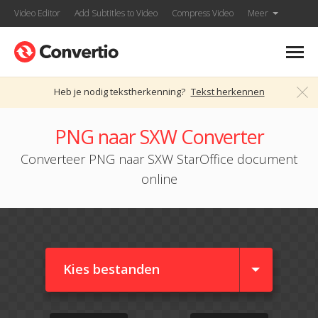
Video Editor
Add Subtitles to Video
Compress Video
Meer
Heb je nodig tekstherkenning?
Tekst herkennen
PNG naar SXW Converter
Converteer PNG naar SXW StarOffice document
online
Kies bestanden