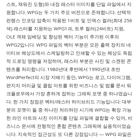
스트, 채워진 도형)와 내장 래스터 이미지를 단일 파일에서 지
원합니다. WPG는 두 가지 주요 버전으로 존재합니다: 선택적
런렝스 인코딩 압축이 적용된 1비트 및 인덱스 컬러(최대 256
색) 래스터를 지원하는 WPG1과, 트루 컬러(24비트) 지원,
OLE 객체 임베딩 및 향상된 벡터 기능이 추가된 이후의
WPG2입니다. WPG 파일의 벡터 부분은 모든 출력 장치의 네
이티브 해상도에서 스케일링하고 인쇄할 수 있는 해상도 독립
적 드로잉 명령을 저장하며, 래스터 부분은 사진 및 스캔된 콘
텐츠를 처리합니다. 1980년대 후반에서 1990년대 초반
WordPerfect의 시장 지배기 동안, WPG는 로고, 다이어그램,
편지지 머리글 및 클립 아트를 위한 비즈니스 및 법률 문서 워
크플로우에서 가장 흔하게 접하는 그래픽 포맷 중 하나였습니
다. 한 가지 장점은 벡터/래스터 하이브리드 기능입니다: 대부
분의 포맷이 둘 중 하나만 처리하던 시기에 WPG는 확장 가능
한 라인 아트와 사진 이미지를 단일 파일에 결합할 수 있어, 비
즈니스 문서에 전형적인 혼합 콘텐츠 그래픽에 실용적이었습
니다. 지속적인 접근성도 또 다른 강점입니다 — WPG 파일은