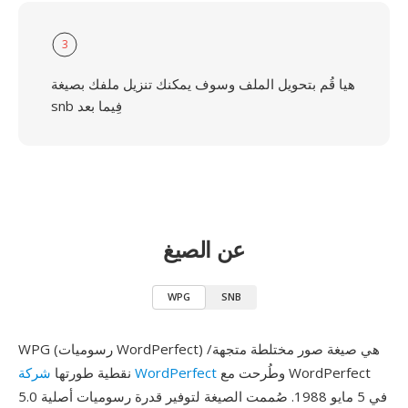
3
هيا قُم بتحويل الملف وسوف يمكنك تنزيل ملفك بصيغة
snb فِيما بعد
عن الصيغ
WPG
SNB
WPG (رسوميات WordPerfect) هي صيغة صور مختلطة متجهة/
وطُرحت مع WordPerfect
شركة WordPerfect
نقطية طورتها
5.0 في 5 مايو 1988. صُممت الصيغة لتوفير قدرة رسوميات أصلية