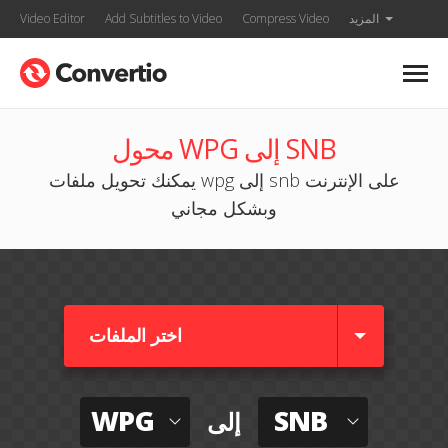
المزيد
Compress Video
Add Subtitles to Video
Video Editor
محول WPG إلى SNB
يمكنك تحويل ملفات wpg إلى snb على الإنترنت
وبشكل مجاني
اختر الملفات
WPG
SNB
إلى