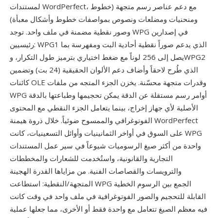
لمستندات WordPerfect، مع دعم عناصر رسم متجهة (خطوط
ومنحنيات ومضلعات ونصوص بمواصفات خطوط وأشكال معبأة)
وصور نقطية مضمنة في ملف واحد. توجد WPG في إصدارين
رئيسيين: WPG1 الذي يدعم صوراً نقطية أحادية البت ومفهرسة بما
يصل إلى 256 لوناً مع ضغط اختياري بترميز طول التكرار، وWPG2
الذي طُرح لاحقاً وأضاف دعم الألوان الحقيقية (24 بت) وتضمين
كائنات OLE وقدرات متجهة محسّنة. يخزن الجزء المتجه من ملفات
WPG أوامر رسم مستقلة عن الدقة يمكن تحجيمها وطباعتها بالدقة
الأصلية لأي جهاز إخراج، بينما يتعامل الجزء النقطي مع المحتوى
الفوتوغرافي والممسوح ضوئياً. خلال ذروة هيمنة WordPerfect
على السوق في أواخر الثمانينيات وأوائل التسعينيات، كانت WPG
واحدة من أكثر صيغ الرسوميات شيوعاً في سير عمل المستندات
التجارية والقانونية، واستُخدمت للشعارات والمخططات
والترويسات والقصاصات الفنية. من مزاياها القدرة الهجينة
المتجهة/النقطية: استطاعت WPG الجمع بين الرسوم الخطية
القابلة للتحجيم والصور الفوتوغرافية في ملف واحد في وقت كانت
فيه معظم الصيغ تتعامل مع واحدة فقط أو الأخرى، مما جعلها عملية