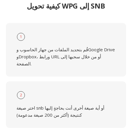
كيفية تحويل WPG إلى SNB
1
قُم بتحديد الملفات من جهاز الحاسوب وGoogle Drive
وDropbox، ورابط URL أو من خلال سحبها إلى
الصفحة.
2
اختر صيغة snb أو أية صيغة أخرى أنت بحاجةٍ إليها
كنتيجة (أكثر من 200 صيغة مدعومة)