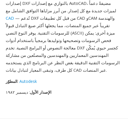
إصدارات DXF بالتوازي مع إصدارات AutoCAD، مضيفةً دعماً
لميزات جديدة مع كل إصدار. من أبرز مزاياها التوافق الشامل مع
— تُدعم DXF من قبل كل تطبيقات CAD وCAM والهندسة
CAD
تقريباً عبر جميع المنصات، مما يجعلها أكثر صيغ التبادل قبولاً
للرسومات التقنية. يوفر النوع النصي (ASCII) ميزة أخرى: يمكن
فحص الرسومات وتصحيحها وتوليدها برمجياً باستخدام أدوات
معالجة النصوص أو البرامج النصية. تخدم DXF كجسر حيوي يُمكّن
المهندسين المعماريين والمهندسين والمصنّعين من مشاركة
الرسومات التقنية الدقيقة بغض النظر عن البرنامج الذي يستخدمه
كل طرف، وتبقى المعيار لتبادل بيانات CAD عبر المنصات.
Autodesk
:
المطوّر
الإصدار الأول
: ديسمبر ١٩٨٢