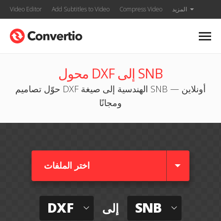
المزيد
Compress Video
Add Subtitles to Video
Video Editor
محول DXF إلى SNB
حوّل تصاميم DXF الهندسية إلى صيغة SNB — أونلاين
ومجانًا
اختر الملفات
DXF
SNB
إلى