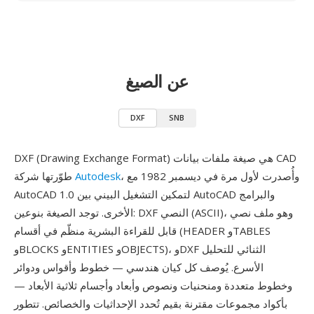
عن الصيغ
DXF
SNB
DXF (Drawing Exchange Format) هي صيغة ملفات بيانات CAD
، وأُصدرت لأول مرة في ديسمبر 1982 مع
Autodesk
طوّرتها شركة
AutoCAD 1.0 لتمكين التشغيل البيني بين AutoCAD والبرامج
الأخرى. توجد الصيغة بنوعين: DXF النصي (ASCII)، وهو ملف نصي
قابل للقراءة البشرية منظّم في أقسام (HEADER وTABLES
وBLOCKS وENTITIES وOBJECTS)، وDXF الثنائي للتحليل
الأسرع. يُوصف كل كيان هندسي — خطوط وأقواس ودوائر
وخطوط متعددة ومنحنيات ونصوص وأبعاد وأجسام ثلاثية الأبعاد —
بأكواد مجموعات مقترنة بقيم تُحدد الإحداثيات والخصائص. تتطور