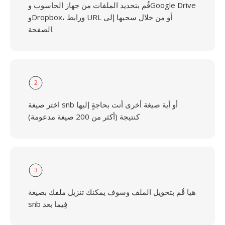
قُم بتحديد الملفات من جهاز الحاسوب وGoogle Drive
وDropbox، ورابط URL أو من خلال سحبها إلى
الصفحة.
2
اختر صيغة snb أو أية صيغة أخرى أنت بحاجةٍ إليها
كنتيجة (أكثر من 200 صيغة مدعومة)
3
هيا قُم بتحويل الملف وسوف يمكنك تنزيل ملفك بصيغة
snb فِيما بعد