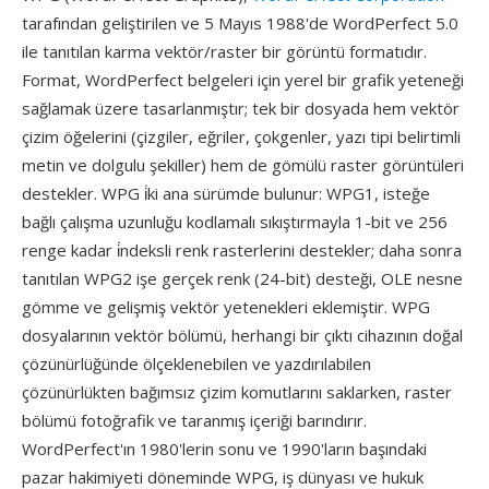
tarafından geliştirilen ve 5 Mayıs 1988'de WordPerfect 5.0
ile tanıtılan karma vektör/raster bir görüntü formatıdır.
Format, WordPerfect belgeleri için yerel bir grafik yeteneği
sağlamak üzere tasarlanmıştır; tek bir dosyada hem vektör
çizim öğelerini (çizgiler, eğriler, çokgenler, yazı tipi belirtimli
metin ve dolgulu şekiller) hem de gömülü raster görüntüleri
destekler. WPG i̇ki ana sürümde bulunur: WPG1, isteğe
bağlı çalışma uzunluğu kodlamalı sıkıştırmayla 1-bit ve 256
renge kadar i̇ndeksli renk rasterlerini destekler; daha sonra
tanıtılan WPG2 işe gerçek renk (24-bit) desteği, OLE nesne
gömme ve gelişmiş vektör yetenekleri eklemiştir. WPG
dosyalarının vektör bölümü, herhangi bir çıktı cihazının doğal
çözünürlüğünde ölçeklenebilen ve yazdırılabilen
çözünürlükten bağımsız çizim komutlarını saklarken, raster
bölümü fotoğrafik ve taranmış içeriği barındırır.
WordPerfect'ın 1980'lerin sonu ve 1990'ların başındaki
pazar hakimiyeti döneminde WPG, iş dünyası ve hukuk