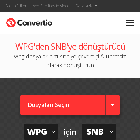
Video Editor
Add Subtitles to Video
Daha fazla
WPG'den SNB'ye dönüştürücü
wpg dosyalarınızı snb'ye çevrimiçi & ücretsiz
olarak dönüştürün
Dosyaları Seçin
WPG
SNB
için