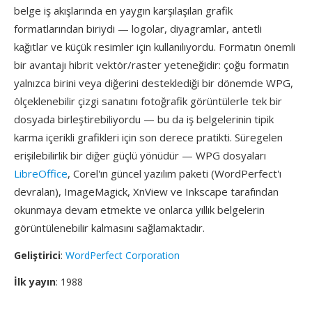
belge iş akışlarında en yaygın karşılaşılan grafik
formatlarından biriydi — logolar, diyagramlar, antetli
kağıtlar ve küçük resimler için kullanılıyordu. Formatın önemli
bir avantajı hibrit vektör/raster yeteneğidir: çoğu formatın
yalnızca birini veya diğerini desteklediği bir dönemde WPG,
ölçeklenebilir çizgi sanatını fotoğrafik görüntülerle tek bir
dosyada birleştirebiliyordu — bu da iş belgelerinin tipik
karma içerikli grafikleri için son derece pratikti. Süregelen
erişilebilirlik bir diğer güçlü yönüdür — WPG dosyaları
LibreOffice
, Corel'ın güncel yazılım paketi (WordPerfect'ı
devralan), ImageMagick, XnView ve Inkscape tarafından
okunmaya devam etmekte ve onlarca yıllık belgelerin
görüntülenebilir kalmasını sağlamaktadır.
Geliştirici
:
WordPerfect Corporation
İlk yayın
: 1988