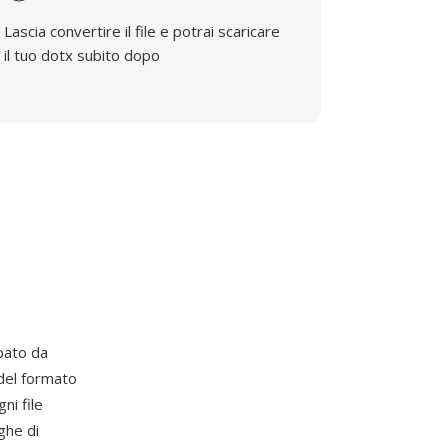
Lascia convertire il file e potrai scaricare
il tuo dotx subito dopo
ppato da
del formato
i file
ghe di