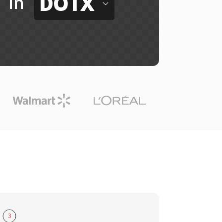
DOTX
in
3