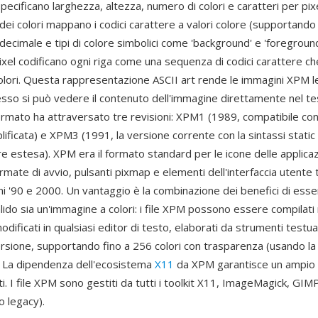
pecificano larghezza, altezza, numero di colori e caratteri per pixe
 dei colori mappano i codici carattere a valori colore (supportand
cimale e tipi di colore simbolici come 'background' e 'foreground'
ixel codificano ogni riga come una sequenza di codici carattere ch
colori. Questa rappresentazione ASCII art rende le immagini XPM le
sso si può vedere il contenuto dell'immagine direttamente nel tes
formato ha attraversato tre revisioni: XPM1 (1989, compatibile c
lificata) e XPM3 (1991, la versione corrente con la sintassi static 
re estesa). XPM era il formato standard per le icone delle applicaz
mate di avvio, pulsanti pixmap e elementi dell'interfaccia utente 
ni '90 e 2000. Un vantaggio è la combinazione dei benefici di esser
ido sia un'immagine a colori: i file XPM possono essere compilati 
odificati in qualsiasi editor di testo, elaborati da strumenti testual
ersione, supportando fino a 256 colori con trasparenza (usando la
. La dipendenza dell'ecosistema
X11
da XPM garantisce un ampio
i. I file XPM sono gestiti da tutti i toolkit X11, ImageMagick, GI
 legacy).