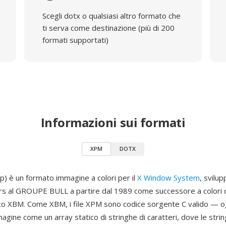
Scegli dotx o qualsiasi altro formato che
ti serva come destinazione (più di 200
formati supportati)
Informazioni sui formati
XPM
DOTX
) è un formato immagine a colori per il
X Window System
, svilu
s al GROUPE BULL a partire dal 1989 come successore a colori 
 XBM. Come XBM, i file XPM sono codice sorgente C valido — ogn
magine come un array statico di stringhe di caratteri, dove le strin