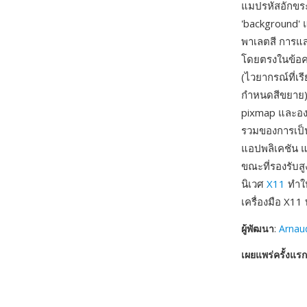
แมปรหัสอักขระ
'background' แ
พาเลตสี การแส
โดยตรงในข้อคว
(ไวยากรณ์ที่เร
กำหนดสีขยาย)
pixmap และองค
รวมของการเป็น
แอปพลิเคชัน แ
ขณะที่รองรับสู
นิเวศ
X11
ทำให
เครื่องมือ X11
ผู้พัฒนา
:
Arnau
เผยแพร่ครั้งแรก