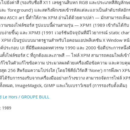
ไปยังค่าสี (รองรับชื่อสี X11 เลขฐานสิบหก RGB และประเภทสีสัญลักษณ
ละ 'foreground') และสตริงพิกเซลเข้ารหัสแต่ละแถวเป็นลำดับรหัสอักขร
ดง ASCII art นี้ทำให้ภาพ XPM อ่านได้ด้วยตาเปล่า — มักสามารถเห็นเ
ามของไฟล์ซอร์ส รูปแบบนี้ผ่านสามรุ่น — XPM1 (1989 เข้ากันได้กั
ียบง่ายขึ้น) และ XPM3 (1991 เวอร์ชันปัจจุบันที่มีไวยากรณ์ static ch
 XPM เป็นรูปแบบมาตรฐานสำหรับไอคอนแอปพลิเคชัน X Window หน้าจ
์ประกอบ UI ที่มีธีมตลอดทศวรรษ 1990 และ 2000 ข้อดีประการหนึ่ง
ทั้งไฟล์ซอร์ส C ที่ถูกต้องและภาพสี — ไฟล์ XPM สามารถคอมไพล์เข้า
ก้ไขในตัวแก้ไขข้อความ ประมวลผลด้วยเครื่องมือข้อความ และควบคุมเ
งสุด 256 สีพร้อมความโปร่งใส (โดยใช้คีย์เวิร์ดสี 'None') การพึ่งพา 
้ได้รับการรองรับจากเครื่องมืออย่างกว้างขวาง สามารถจัดการไฟล์ XPM
 ทั้งหมด, ImageMagick, GIMP และเว็บเบราว์เซอร์ (การรองรับดั้งเดิม)
d Le Hors / GROUPE BULL
: 1989