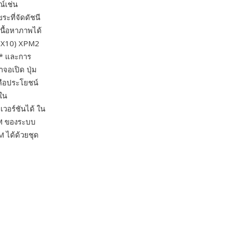
์เช่น
ะที่จัดดัชนี
นื้อหาภาพได้
บ X10) XPM2
ar* และการ
อเปิด ปุ่ม
คือประโยชน์
ใน
วอร์ชันได้ ใน
XPM ของระบบ
 ได้ด้วยชุด