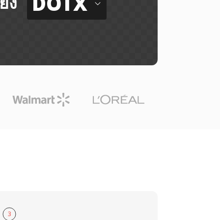
DOTX
ยัง
3