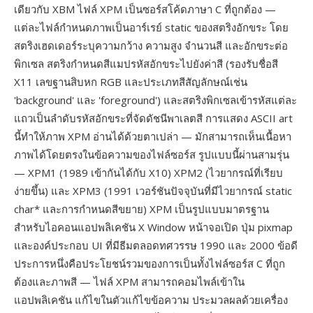
เดียวกับ XBM ไฟล์ XPM เป็นซอร์สโค้ดภาษา C ที่ถูกต้อง —
แต่ละไฟล์กำหนดภาพเป็นอาร์เรย์ static ของสตริงอักขระ โดย
สตริงเฮดเดอร์ระบุความกว้าง ความสูง จำนวนสี และอักขระต่อ
พิกเซล สตริงกำหนดสีแมปรหัสอักขระไปยังค่าสี (รองรับชื่อสี
X11 เลขฐานสิบหก RGB และประเภทสีสัญลักษณ์เช่น
'background' และ 'foreground') และสตริงพิกเซลเข้ารหัสแต่ละ
แถวเป็นลำดับรหัสอักขระที่จัดดัชนีพาเลตสี การแสดง ASCII art
นี้ทำให้ภาพ XPM อ่านได้ด้วยตาเปล่า — มักสามารถเห็นเนื้อหา
ภาพได้โดยตรงในข้อความของไฟล์ซอร์ส รูปแบบนี้ผ่านสามรุ่น
— XPM1 (1989 เข้ากันได้กับ X10) XPM2 (ไวยากรณ์ที่เรียบ
ง่ายขึ้น) และ XPM3 (1991 เวอร์ชันปัจจุบันที่มีไวยากรณ์ static
char* และการกำหนดสีขยาย) XPM เป็นรูปแบบมาตรฐาน
สำหรับไอคอนแอปพลิเคชัน X Window หน้าจอเปิด ปุ่ม pixmap
และองค์ประกอบ UI ที่มีธีมตลอดทศวรรษ 1990 และ 2000 ข้อดี
ประการหนึ่งคือประโยชน์รวมของการเป็นทั้งไฟล์ซอร์ส C ที่ถูก
ต้องและภาพสี — ไฟล์ XPM สามารถคอมไพล์เข้าใน
แอปพลิเคชัน แก้ไขในตัวแก้ไขข้อความ ประมวลผลด้วยเครื่อง