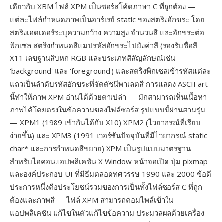
เดียวกับ XBM ไฟล์ XPM เป็นซอร์สโค้ดภาษา C ที่ถูกต้อง —
แต่ละไฟล์กำหนดภาพเป็นอาร์เรย์ static ของสตริงอักขระ โดย
สตริงเฮดเดอร์ระบุความกว้าง ความสูง จำนวนสี และอักขระต่อ
พิกเซล สตริงกำหนดสีแมปรหัสอักขระไปยังค่าสี (รองรับชื่อสี
X11 เลขฐานสิบหก RGB และประเภทสีสัญลักษณ์เช่น
'background' และ 'foreground') และสตริงพิกเซลเข้ารหัสแต่ละ
แถวเป็นลำดับรหัสอักขระที่จัดดัชนีพาเลตสี การแสดง ASCII art
นี้ทำให้ภาพ XPM อ่านได้ด้วยตาเปล่า — มักสามารถเห็นเนื้อหา
ภาพได้โดยตรงในข้อความของไฟล์ซอร์ส รูปแบบนี้ผ่านสามรุ่น
— XPM1 (1989 เข้ากันได้กับ X10) XPM2 (ไวยากรณ์ที่เรียบ
ง่ายขึ้น) และ XPM3 (1991 เวอร์ชันปัจจุบันที่มีไวยากรณ์ static
char* และการกำหนดสีขยาย) XPM เป็นรูปแบบมาตรฐาน
สำหรับไอคอนแอปพลิเคชัน X Window หน้าจอเปิด ปุ่ม pixmap
และองค์ประกอบ UI ที่มีธีมตลอดทศวรรษ 1990 และ 2000 ข้อดี
ประการหนึ่งคือประโยชน์รวมของการเป็นทั้งไฟล์ซอร์ส C ที่ถูก
ต้องและภาพสี — ไฟล์ XPM สามารถคอมไพล์เข้าใน
แอปพลิเคชัน แก้ไขในตัวแก้ไขข้อความ ประมวลผลด้วยเครื่อง