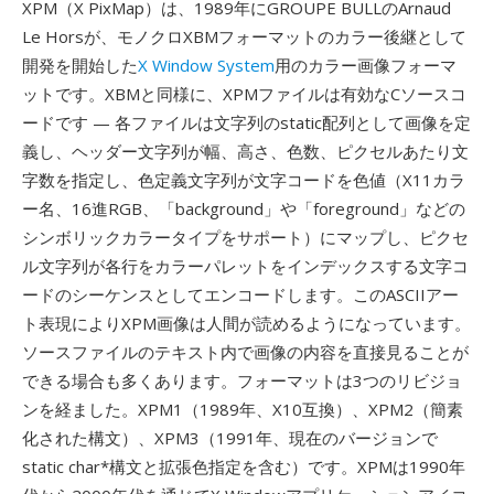
XPM（X PixMap）は、1989年にGROUPE BULLのArnaud
Le Horsが、モノクロXBMフォーマットのカラー後継として
開発を開始した
X Window System
用のカラー画像フォーマ
ットです。XBMと同様に、XPMファイルは有効なCソースコ
ードです — 各ファイルは文字列のstatic配列として画像を定
義し、ヘッダー文字列が幅、高さ、色数、ピクセルあたり文
字数を指定し、色定義文字列が文字コードを色値（X11カラ
ー名、16進RGB、「background」や「foreground」などの
シンボリックカラータイプをサポート）にマップし、ピクセ
ル文字列が各行をカラーパレットをインデックスする文字コ
ードのシーケンスとしてエンコードします。このASCIIアー
ト表現によりXPM画像は人間が読めるようになっています。
ソースファイルのテキスト内で画像の内容を直接見ることが
できる場合も多くあります。フォーマットは3つのリビジョ
ンを経ました。XPM1（1989年、X10互換）、XPM2（簡素
化された構文）、XPM3（1991年、現在のバージョンで
static char*構文と拡張色指定を含む）です。XPMは1990年