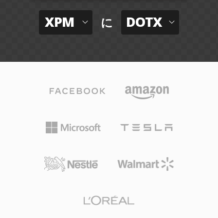
XPM
DOTX
に